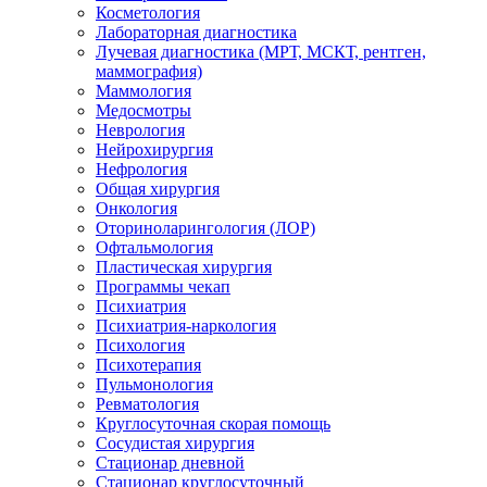
Косметология
Лабораторная диагностика
Лучевая диагностика (МРТ, МСКТ, рентген,
маммография)
Маммология
Медосмотры
Неврология
Нейрохирургия
Нефрология
Общая хирургия
Онкология
Оториноларингология (ЛОР)
Офтальмология
Пластическая хирургия
Программы чекап
Психиатрия
Психиатрия-наркология
Психология
Психотерапия
Пульмонология
Ревматология
Круглосуточная скорая помощь
Сосудистая хирургия
Стационар дневной
Стационар круглосуточный