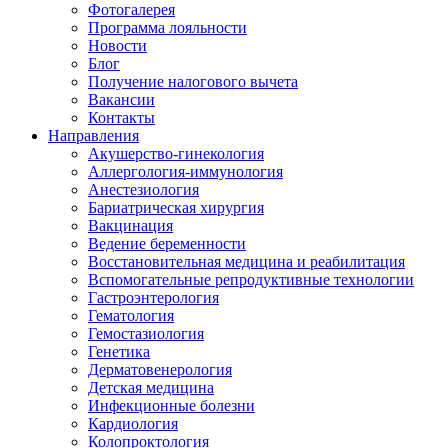
Фотогалерея
Программа лояльности
Новости
Блог
Получение налогового вычета
Вакансии
Контакты
Направления
Акушерство-гинекология
Аллергология-иммунология
Анестезиология
Бариатрическая хирургия
Вакцинация
Ведение беременности
Восстановительная медицина и реабилитация
Вспомогательные репродуктивные технологии
Гастроэнтерология
Гематология
Гемостазиология
Генетика
Дерматовенерология
Детская медицина
Инфекционные болезни
Кардиология
Колопроктология