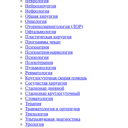
Неврология
Нейрохирургия
Нефрология
Общая хирургия
Онкология
Оториноларингология (ЛОР)
Офтальмология
Пластическая хирургия
Программы чекап
Психиатрия
Психиатрия-наркология
Психология
Психотерапия
Пульмонология
Ревматология
Круглосуточная скорая помощь
Сосудистая хирургия
Стационар дневной
Стационар круглосуточный
Стоматология
Терапия
Травматология и ортопедия
Трихология
Ультразвуковая диагностика
Урология