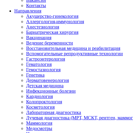
Вакансии
Контакты
Направления
Акушерство-гинекология
Аллергология-иммунология
Анестезиология
Бариатрическая хирургия
Вакцинация
Ведение беременности
Восстановительная медицина и реабилитация
Вспомогательные репродуктивные технологии
Гастроэнтерология
Гематология
Гемостазиология
Генетика
Дерматовенерология
Детская медицина
Инфекционные болезни
Кардиология
Колопроктология
Косметология
Лабораторная диагностика
Лучевая диагностика (МРТ, МСКТ, рентген, маммо
Маммология
Медосмотры