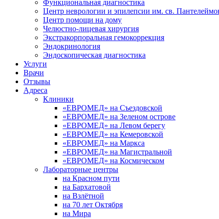
Функциональная диагностика
Центр неврологии и эпилепсии им. св. Пантелеймо
Центр помощи на дому
Челюстно-лицевая хирургия
Экстракорпоральная гемокоррекция
Эндокринология
Эндоскопическая диагностика
Услуги
Врачи
Отзывы
Адреса
Клиники
«ЕВРОМЕД» на Съездовской
«ЕВРОМЕД» на Зеленом острове
«ЕВРОМЕД» на Левом берегу
«ЕВРОМЕД» на Кемеровской
«ЕВРОМЕД» на Маркса
«ЕВРОМЕД» на Магистральной
«ЕВРОМЕД» на Космическом
Лабораторные центры
на Красном пути
на Бархатовой
на Взлётной
на 70 лет Октября
на Мира