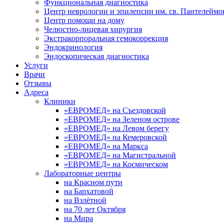
Функциональная диагностика
Центр неврологии и эпилепсии им. св. Пантелеймо
Центр помощи на дому
Челюстно-лицевая хирургия
Экстракорпоральная гемокоррекция
Эндокринология
Эндоскопическая диагностика
Услуги
Врачи
Отзывы
Адреса
Клиники
«ЕВРОМЕД» на Съездовской
«ЕВРОМЕД» на Зеленом острове
«ЕВРОМЕД» на Левом берегу
«ЕВРОМЕД» на Кемеровской
«ЕВРОМЕД» на Маркса
«ЕВРОМЕД» на Магистральной
«ЕВРОМЕД» на Космическом
Лабораторные центры
на Красном пути
на Бархатовой
на Взлётной
на 70 лет Октября
на Мира