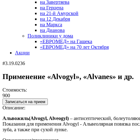
на Завертяева
на Герцена
на 21-й Амурской
на 12 Декабря
на Маркса
на Дианова
Поликлиники у дома
«ЕВРОМЕД» на Гашека
«ЕВРОМЕД» на 70 лет Октября
Акции
#3.19.0236
Применение «Alvogyl», «Alvanes» и др.
Стоимость:
900
Записаться на прием
Описание:
Альвожиль(Alvogyl, Alveogyl)
–
антисептический, болеутоляю
Показания для применения Alvogyl - Альвеолярная повязка пос
зуба, а также при сухой лунке.