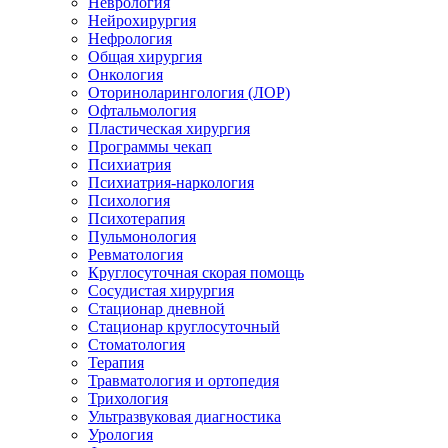
Неврология
Нейрохирургия
Нефрология
Общая хирургия
Онкология
Оториноларингология (ЛОР)
Офтальмология
Пластическая хирургия
Программы чекап
Психиатрия
Психиатрия-наркология
Психология
Психотерапия
Пульмонология
Ревматология
Круглосуточная скорая помощь
Сосудистая хирургия
Стационар дневной
Стационар круглосуточный
Стоматология
Терапия
Травматология и ортопедия
Трихология
Ультразвуковая диагностика
Урология