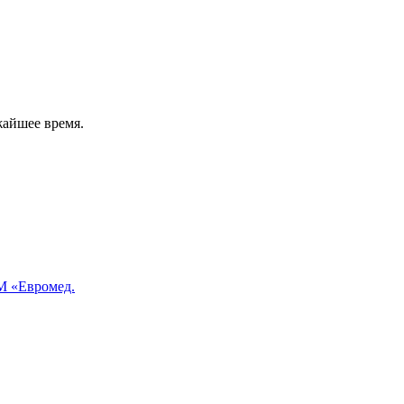
жайшее время.
 «Евромед.