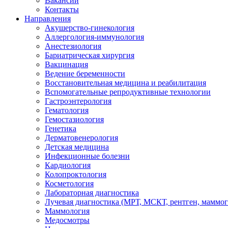
Вакансии
Контакты
Направления
Акушерство-гинекология
Аллергология-иммунология
Анестезиология
Бариатрическая хирургия
Вакцинация
Ведение беременности
Восстановительная медицина и реабилитация
Вспомогательные репродуктивные технологии
Гастроэнтерология
Гематология
Гемостазиология
Генетика
Дерматовенерология
Детская медицина
Инфекционные болезни
Кардиология
Колопроктология
Косметология
Лабораторная диагностика
Лучевая диагностика (МРТ, МСКТ, рентген, маммо
Маммология
Медосмотры