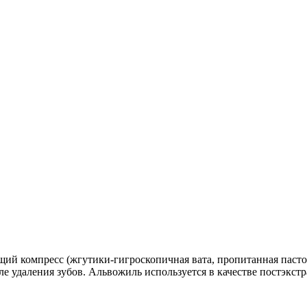
щий компресс
(жгутики-гигроскопичная вата, пропитанная пасто
ле удаления зубов. Альвожиль используется в качестве постэкс