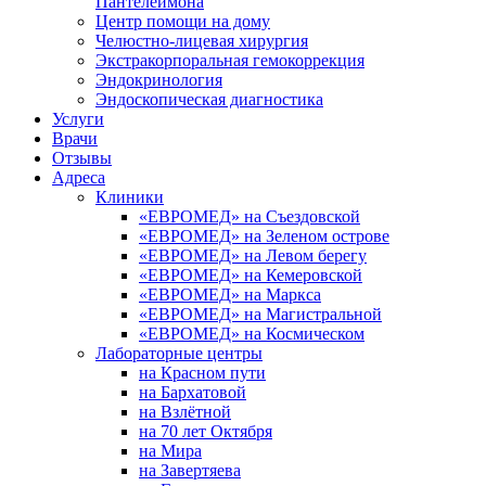
Пантелеймона
Центр помощи на дому
Челюстно-лицевая хирургия
Экстракорпоральная гемокоррекция
Эндокринология
Эндоскопическая диагностика
Услуги
Врачи
Отзывы
Адреса
Клиники
«ЕВРОМЕД» на Съездовской
«ЕВРОМЕД» на Зеленом острове
«ЕВРОМЕД» на Левом берегу
«ЕВРОМЕД» на Кемеровской
«ЕВРОМЕД» на Маркса
«ЕВРОМЕД» на Магистральной
«ЕВРОМЕД» на Космическом
Лабораторные центры
на Красном пути
на Бархатовой
на Взлётной
на 70 лет Октября
на Мира
на Завертяева