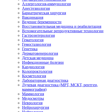
Аллергология-иммунология
Анестезиология
Бариатрическая хирургия
Вакцинация
Ведение беременности
Восстановительная медицина и реабилитация
Вспомогательные репродуктивные технологии
Гастроэнтерология
Гематология
Гемостазиология
Генетика
Дерматовенерология
Детская медицина
Инфекционные болезни
Кардиология
Колопроктология
Косметология
Лабораторная диагностика
Лучевая диагностика (МРТ, МСКТ, рентген,
маммография)
Маммология
Медосмотры
Неврология
Нейрохирургия
Нефрология