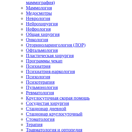
маммография)
Маммология
Медосмотры
Неврология
Нейрохирургия
Нефрология
Общая хирургия
Онкология
Оториноларингология (ЛОР)
Офтальмология
Пластическая хирургия
Программы чекап
Психиатрия
Психиатрия-наркология
Психология
Психотерапия
Пульмонология
Ревматология
Круглосуточная скорая помощь
Сосудистая хирургия
Стационар дневной
Стационар круглосуточный
Стоматология
Терапия
Травматология и ортопедия