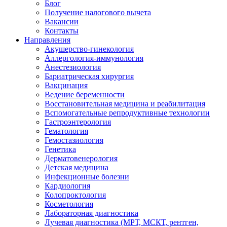
Блог
Получение налогового вычета
Вакансии
Контакты
Направления
Акушерство-гинекология
Аллергология-иммунология
Анестезиология
Бариатрическая хирургия
Вакцинация
Ведение беременности
Восстановительная медицина и реабилитация
Вспомогательные репродуктивные технологии
Гастроэнтерология
Гематология
Гемостазиология
Генетика
Дерматовенерология
Детская медицина
Инфекционные болезни
Кардиология
Колопроктология
Косметология
Лабораторная диагностика
Лучевая диагностика (МРТ, МСКТ, рентген,