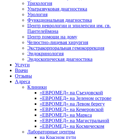
Трихология
Ультразвуковая диагностика
Урология
Функциональная диагностика
Центр неврологии и эпилепсии им. св.
Пантелеймона
Центр помощи на дому
Челюстно-лицевая хирургия
Экстракорпоральная гемокоррекция
Эндокринология
Эндоскопическая диагностика
Услуги
Врачи
Отзывы
Адреса
Клиники
«ЕВРОМЕД» на Съездовской
«ЕВРОМЕД» на Зеленом острове
«ЕВРОМЕД» на Левом берегу
«ЕВРОМЕД» на Кемеровской
«ЕВРОМЕД» на Маркса
«ЕВРОМЕД» на Магистральной
«ЕВРОМЕД» на Космическом
Лабораторные центры
на Красном пути