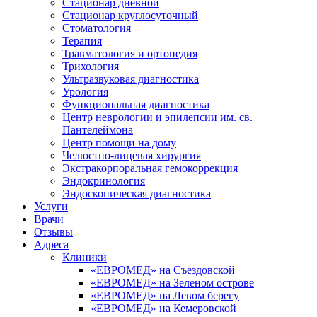
Стационар дневной
Стационар круглосуточный
Стоматология
Терапия
Травматология и ортопедия
Трихология
Ультразвуковая диагностика
Урология
Функциональная диагностика
Центр неврологии и эпилепсии им. св.
Пантелеймона
Центр помощи на дому
Челюстно-лицевая хирургия
Экстракорпоральная гемокоррекция
Эндокринология
Эндоскопическая диагностика
Услуги
Врачи
Отзывы
Адреса
Клиники
«ЕВРОМЕД» на Съездовской
«ЕВРОМЕД» на Зеленом острове
«ЕВРОМЕД» на Левом берегу
«ЕВРОМЕД» на Кемеровской