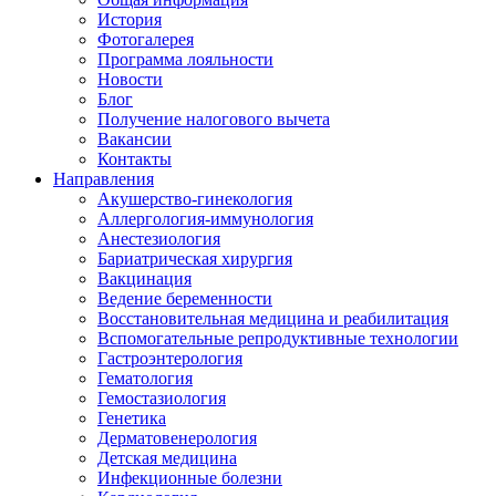
История
Фотогалерея
Программа лояльности
Новости
Блог
Получение налогового вычета
Вакансии
Контакты
Направления
Акушерство-гинекология
Аллергология-иммунология
Анестезиология
Бариатрическая хирургия
Вакцинация
Ведение беременности
Восстановительная медицина и реабилитация
Вспомогательные репродуктивные технологии
Гастроэнтерология
Гематология
Гемостазиология
Генетика
Дерматовенерология
Детская медицина
Инфекционные болезни