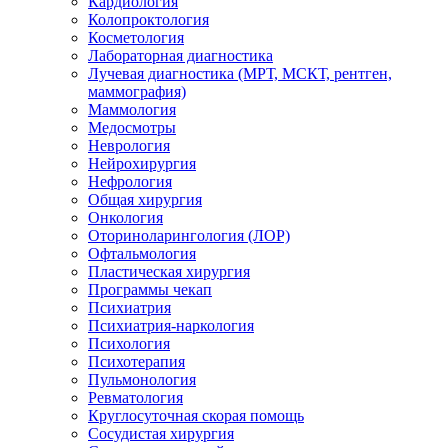
Кардиология
Колопроктология
Косметология
Лабораторная диагностика
Лучевая диагностика (МРТ, МСКТ, рентген,
маммография)
Маммология
Медосмотры
Неврология
Нейрохирургия
Нефрология
Общая хирургия
Онкология
Оториноларингология (ЛОР)
Офтальмология
Пластическая хирургия
Программы чекап
Психиатрия
Психиатрия-наркология
Психология
Психотерапия
Пульмонология
Ревматология
Круглосуточная скорая помощь
Сосудистая хирургия