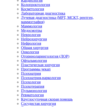
Кардиология
Колопроктология
Косметология
Лабораторная диагностика
Лучевая диагностика (МРТ, МСКТ, рентген,
маммография)
Маммология
Медосмотры
Неврология
Нейрохирургия
Нефрология
Общая хирургия
Онкология
Оториноларингология (ЛОР)
Офтальмология
Пластическая хирургия
Программы чекап
Психиатрия
Психиатрия-наркология
Психология
Психотерапия
Пульмонология
Ревматология
Круглосуточная скорая помощь
Сосудистая хирургия