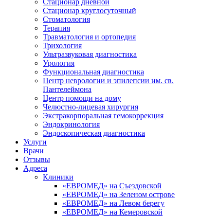
Стационар дневной
Стационар круглосуточный
Стоматология
Терапия
Травматология и ортопедия
Трихология
Ультразвуковая диагностика
Урология
Функциональная диагностика
Центр неврологии и эпилепсии им. св.
Пантелеймона
Центр помощи на дому
Челюстно-лицевая хирургия
Экстракорпоральная гемокоррекция
Эндокринология
Эндоскопическая диагностика
Услуги
Врачи
Отзывы
Адреса
Клиники
«ЕВРОМЕД» на Съездовской
«ЕВРОМЕД» на Зеленом острове
«ЕВРОМЕД» на Левом берегу
«ЕВРОМЕД» на Кемеровской