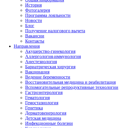
История
Фотогалерея
Программа лояльности
Новости
Блог
Получение налогового вычета
Вакансии
Контакты
Направления
Акушерство-гинекология
Аллергология-иммунология
Анестезиология
Бариатрическая хирургия
Вакцинация
Ведение беременности
Восстановительная медицина и реабилитация
Вспомогательные репродуктивные технологии
Гастроэнтерология
Гематология
Гемостазиология
Генетика
Дерматовенерология
Детская медицина
Инфекционные болезни