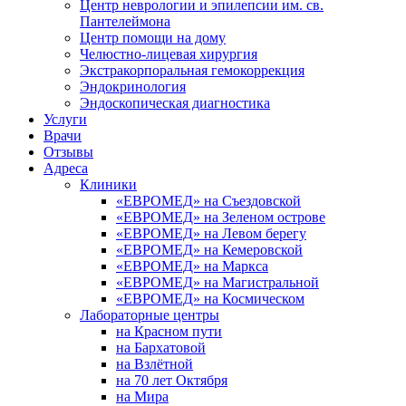
Центр неврологии и эпилепсии им. св.
Пантелеймона
Центр помощи на дому
Челюстно-лицевая хирургия
Экстракорпоральная гемокоррекция
Эндокринология
Эндоскопическая диагностика
Услуги
Врачи
Отзывы
Адреса
Клиники
«ЕВРОМЕД» на Съездовской
«ЕВРОМЕД» на Зеленом острове
«ЕВРОМЕД» на Левом берегу
«ЕВРОМЕД» на Кемеровской
«ЕВРОМЕД» на Маркса
«ЕВРОМЕД» на Магистральной
«ЕВРОМЕД» на Космическом
Лабораторные центры
на Красном пути
на Бархатовой
на Взлётной
на 70 лет Октября
на Мира