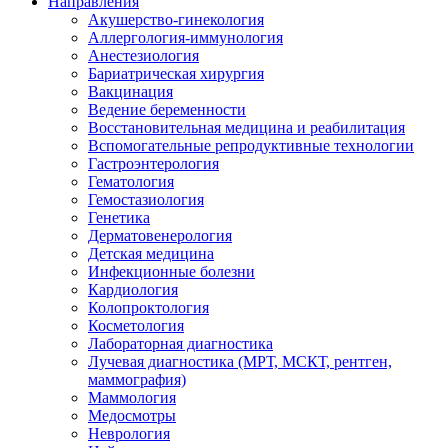
Направления
Акушерство-гинекология
Аллергология-иммунология
Анестезиология
Бариатрическая хирургия
Вакцинация
Ведение беременности
Восстановительная медицина и реабилитация
Вспомогательные репродуктивные технологии
Гастроэнтерология
Гематология
Гемостазиология
Генетика
Дерматовенерология
Детская медицина
Инфекционные болезни
Кардиология
Колопроктология
Косметология
Лабораторная диагностика
Лучевая диагностика (МРТ, МСКТ, рентген,
маммография)
Маммология
Медосмотры
Неврология