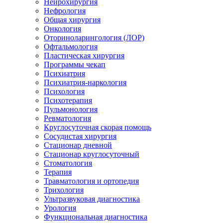
Нейрохирургия
Нефрология
Общая хирургия
Онкология
Оториноларингология (ЛОР)
Офтальмология
Пластическая хирургия
Программы чекап
Психиатрия
Психиатрия-наркология
Психология
Психотерапия
Пульмонология
Ревматология
Круглосуточная скорая помощь
Сосудистая хирургия
Стационар дневной
Стационар круглосуточный
Стоматология
Терапия
Травматология и ортопедия
Трихология
Ультразвуковая диагностика
Урология
Функциональная диагностика