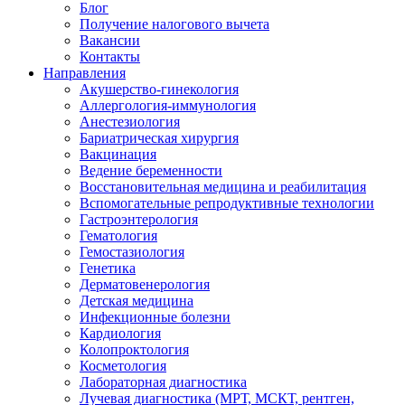
Блог
Получение налогового вычета
Вакансии
Контакты
Направления
Акушерство-гинекология
Аллергология-иммунология
Анестезиология
Бариатрическая хирургия
Вакцинация
Ведение беременности
Восстановительная медицина и реабилитация
Вспомогательные репродуктивные технологии
Гастроэнтерология
Гематология
Гемостазиология
Генетика
Дерматовенерология
Детская медицина
Инфекционные болезни
Кардиология
Колопроктология
Косметология
Лабораторная диагностика
Лучевая диагностика (МРТ, МСКТ, рентген,