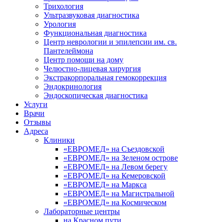
Трихология
Ультразвуковая диагностика
Урология
Функциональная диагностика
Центр неврологии и эпилепсии им. св.
Пантелеймона
Центр помощи на дому
Челюстно-лицевая хирургия
Экстракорпоральная гемокоррекция
Эндокринология
Эндоскопическая диагностика
Услуги
Врачи
Отзывы
Адреса
Клиники
«ЕВРОМЕД» на Съездовской
«ЕВРОМЕД» на Зеленом острове
«ЕВРОМЕД» на Левом берегу
«ЕВРОМЕД» на Кемеровской
«ЕВРОМЕД» на Маркса
«ЕВРОМЕД» на Магистральной
«ЕВРОМЕД» на Космическом
Лабораторные центры
на Красном пути