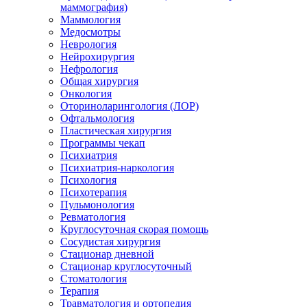
маммография)
Маммология
Медосмотры
Неврология
Нейрохирургия
Нефрология
Общая хирургия
Онкология
Оториноларингология (ЛОР)
Офтальмология
Пластическая хирургия
Программы чекап
Психиатрия
Психиатрия-наркология
Психология
Психотерапия
Пульмонология
Ревматология
Круглосуточная скорая помощь
Сосудистая хирургия
Стационар дневной
Стационар круглосуточный
Стоматология
Терапия
Травматология и ортопедия