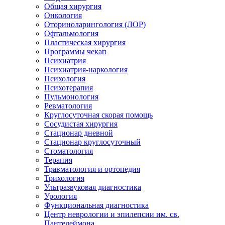
Общая хирургия
Онкология
Оториноларингология (ЛОР)
Офтальмология
Пластическая хирургия
Программы чекап
Психиатрия
Психиатрия-наркология
Психология
Психотерапия
Пульмонология
Ревматология
Круглосуточная скорая помощь
Сосудистая хирургия
Стационар дневной
Стационар круглосуточный
Стоматология
Терапия
Травматология и ортопедия
Трихология
Ультразвуковая диагностика
Урология
Функциональная диагностика
Центр неврологии и эпилепсии им. св.
Пантелеймона