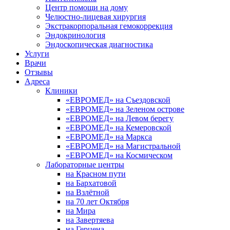
Центр помощи на дому
Челюстно-лицевая хирургия
Экстракорпоральная гемокоррекция
Эндокринология
Эндоскопическая диагностика
Услуги
Врачи
Отзывы
Адреса
Клиники
«ЕВРОМЕД» на Съездовской
«ЕВРОМЕД» на Зеленом острове
«ЕВРОМЕД» на Левом берегу
«ЕВРОМЕД» на Кемеровской
«ЕВРОМЕД» на Маркса
«ЕВРОМЕД» на Магистральной
«ЕВРОМЕД» на Космическом
Лабораторные центры
на Красном пути
на Бархатовой
на Взлётной
на 70 лет Октября
на Мира
на Завертяева
на Герцена