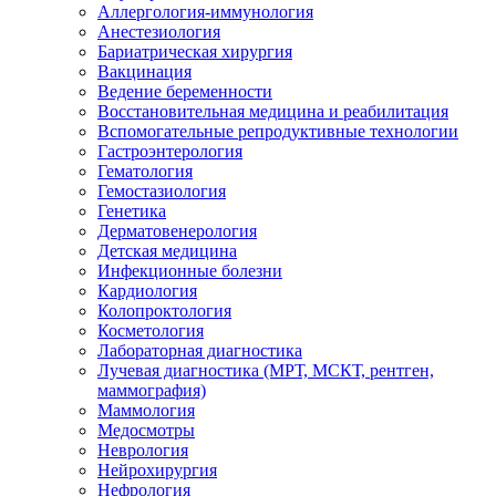
Аллергология-иммунология
Анестезиология
Бариатрическая хирургия
Вакцинация
Ведение беременности
Восстановительная медицина и реабилитация
Вспомогательные репродуктивные технологии
Гастроэнтерология
Гематология
Гемостазиология
Генетика
Дерматовенерология
Детская медицина
Инфекционные болезни
Кардиология
Колопроктология
Косметология
Лабораторная диагностика
Лучевая диагностика (МРТ, МСКТ, рентген,
маммография)
Маммология
Медосмотры
Неврология
Нейрохирургия
Нефрология