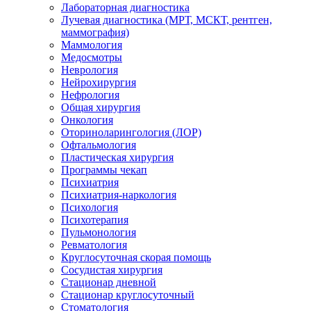
Лабораторная диагностика
Лучевая диагностика (МРТ, МСКТ, рентген,
маммография)
Маммология
Медосмотры
Неврология
Нейрохирургия
Нефрология
Общая хирургия
Онкология
Оториноларингология (ЛОР)
Офтальмология
Пластическая хирургия
Программы чекап
Психиатрия
Психиатрия-наркология
Психология
Психотерапия
Пульмонология
Ревматология
Круглосуточная скорая помощь
Сосудистая хирургия
Стационар дневной
Стационар круглосуточный
Стоматология