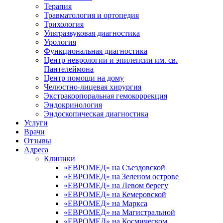
Терапия
Травматология и ортопедия
Трихология
Ультразвуковая диагностика
Урология
Функциональная диагностика
Центр неврологии и эпилепсии им. св.
Пантелеймона
Центр помощи на дому
Челюстно-лицевая хирургия
Экстракорпоральная гемокоррекция
Эндокринология
Эндоскопическая диагностика
Услуги
Врачи
Отзывы
Адреса
Клиники
«ЕВРОМЕД» на Съездовской
«ЕВРОМЕД» на Зеленом острове
«ЕВРОМЕД» на Левом берегу
«ЕВРОМЕД» на Кемеровской
«ЕВРОМЕД» на Маркса
«ЕВРОМЕД» на Магистральной
«ЕВРОМЕД» на Космическом