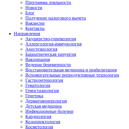
Программа лояльности
Новости
Блог
Получение налогового вычета
Вакансии
Контакты
Направления
Акушерство-гинекология
Аллергология-иммунология
Анестезиология
Бариатрическая хирургия
Вакцинация
Ведение беременности
Восстановительная медицина и реабилитация
Вспомогательные репродуктивные технологии
Гастроэнтерология
Гематология
Гемостазиология
Генетика
Дерматовенерология
Детская медицина
Инфекционные болезни
Кардиология
Колопроктология
Косметология