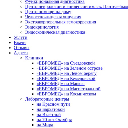
Функциональная диагностика
Центр неврологии и эпилепсии им. св. Пантелеймо
Центр помощи на дому
Челюстно-лицевая хирургия
Экстракорпоральная гемокоррекция
Эндокринология
Эндоскопическая диагностика
Услуги
Врачи
Отзывы
Адреса
Клиники
«ЕВРОМЕД» на Съездовской
«ЕВРОМЕД» на Зеленом острове
«ЕВРОМЕД» на Левом берегу
«ЕВРОМЕД» на Кемеровской
«ЕВРОМЕД» на Маркса
«ЕВРОМЕД» на Магистральной
«ЕВРОМЕД» на Космическом
Лабораторные центры
на Красном пути
на Бархатовой
на Взлётной
на 70 лет Октября
на Мира