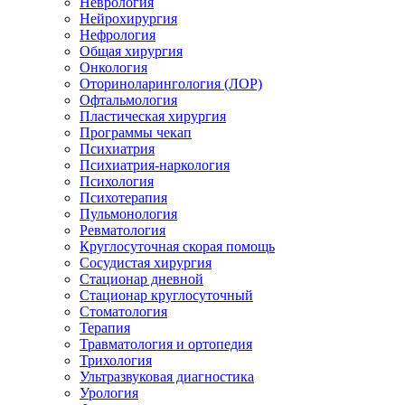
Неврология
Нейрохирургия
Нефрология
Общая хирургия
Онкология
Оториноларингология (ЛОР)
Офтальмология
Пластическая хирургия
Программы чекап
Психиатрия
Психиатрия-наркология
Психология
Психотерапия
Пульмонология
Ревматология
Круглосуточная скорая помощь
Сосудистая хирургия
Стационар дневной
Стационар круглосуточный
Стоматология
Терапия
Травматология и ортопедия
Трихология
Ультразвуковая диагностика
Урология