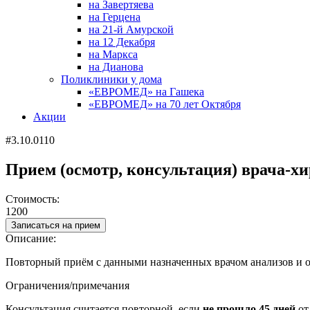
на Завертяева
на Герцена
на 21-й Амурской
на 12 Декабря
на Маркса
на Дианова
Поликлиники у дома
«ЕВРОМЕД» на Гашека
«ЕВРОМЕД» на 70 лет Октября
Акции
#3.10.0110
Прием (осмотр, консультация) врача-хи
Стоимость:
1200
Записаться на прием
Описание:
Повторный приём с данными назначенных врачом анализов и о
Ограничения/примечания
Консультация считается повторной, если
не прошло 45 дней
от