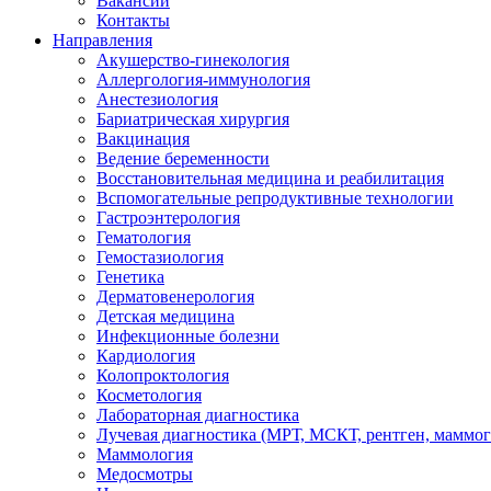
Вакансии
Контакты
Направления
Акушерство-гинекология
Аллергология-иммунология
Анестезиология
Бариатрическая хирургия
Вакцинация
Ведение беременности
Восстановительная медицина и реабилитация
Вспомогательные репродуктивные технологии
Гастроэнтерология
Гематология
Гемостазиология
Генетика
Дерматовенерология
Детская медицина
Инфекционные болезни
Кардиология
Колопроктология
Косметология
Лабораторная диагностика
Лучевая диагностика (МРТ, МСКТ, рентген, маммо
Маммология
Медосмотры