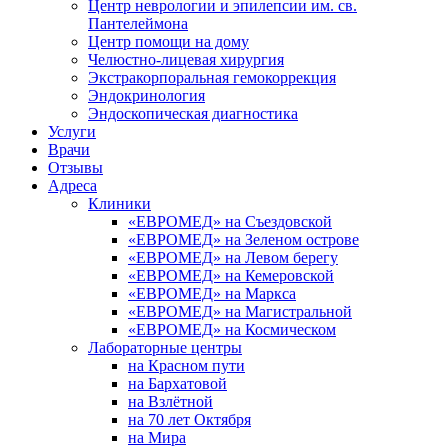
Центр неврологии и эпилепсии им. св.
Пантелеймона
Центр помощи на дому
Челюстно-лицевая хирургия
Экстракорпоральная гемокоррекция
Эндокринология
Эндоскопическая диагностика
Услуги
Врачи
Отзывы
Адреса
Клиники
«ЕВРОМЕД» на Съездовской
«ЕВРОМЕД» на Зеленом острове
«ЕВРОМЕД» на Левом берегу
«ЕВРОМЕД» на Кемеровской
«ЕВРОМЕД» на Маркса
«ЕВРОМЕД» на Магистральной
«ЕВРОМЕД» на Космическом
Лабораторные центры
на Красном пути
на Бархатовой
на Взлётной
на 70 лет Октября
на Мира