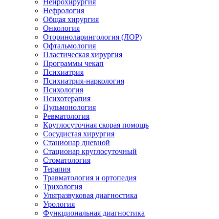
Нейрохирургия
Нефрология
Общая хирургия
Онкология
Оториноларингология (ЛОР)
Офтальмология
Пластическая хирургия
Программы чекап
Психиатрия
Психиатрия-наркология
Психология
Психотерапия
Пульмонология
Ревматология
Круглосуточная скорая помощь
Сосудистая хирургия
Стационар дневной
Стационар круглосуточный
Стоматология
Терапия
Травматология и ортопедия
Трихология
Ультразвуковая диагностика
Урология
Функциональная диагностика