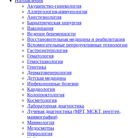
Направления
Акушерство-гинекология
Аллергология-иммунология
Анестезиология
Бариатрическая хирургия
Вакцинация
Ведение беременности
Восстановительная медицина и реабилитация
Вспомогательные репродуктивные технологии
Гастроэнтерология
Гематология
Гемостазиология
Генетика
Дерматовенерология
Детская медицина
Инфекционные болезни
Кардиология
Колопроктология
Косметология
Лабораторная диагностика
Лучевая диагностика (МРТ, МСКТ, рентген,
маммография)
Маммология
Медосмотры
Неврология