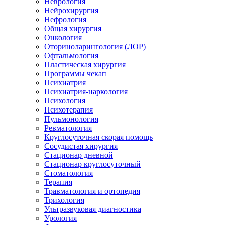
Неврология
Нейрохирургия
Нефрология
Общая хирургия
Онкология
Оториноларингология (ЛОР)
Офтальмология
Пластическая хирургия
Программы чекап
Психиатрия
Психиатрия-наркология
Психология
Психотерапия
Пульмонология
Ревматология
Круглосуточная скорая помощь
Сосудистая хирургия
Стационар дневной
Стационар круглосуточный
Стоматология
Терапия
Травматология и ортопедия
Трихология
Ультразвуковая диагностика
Урология