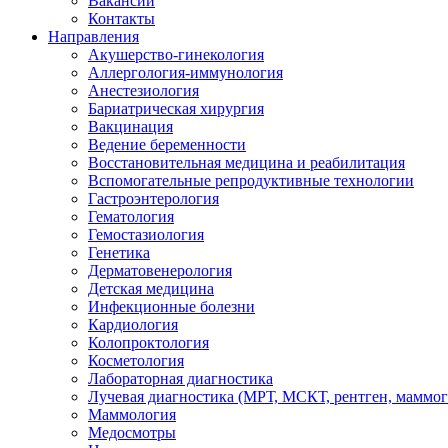
Вакансии
Контакты
Направления
Акушерство-гинекология
Аллергология-иммунология
Анестезиология
Бариатрическая хирургия
Вакцинация
Ведение беременности
Восстановительная медицина и реабилитация
Вспомогательные репродуктивные технологии
Гастроэнтерология
Гематология
Гемостазиология
Генетика
Дерматовенерология
Детская медицина
Инфекционные болезни
Кардиология
Колопроктология
Косметология
Лабораторная диагностика
Лучевая диагностика (МРТ, МСКТ, рентген, маммо
Маммология
Медосмотры