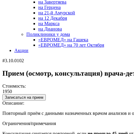
на Завертяева
на Герцена
на 21-й Амурской
на 12 Декабря
на Маркса
на Дианова
Поликлиники у дома
«ЕВРОМЕД» на Гашека
«ЕВРОМЕД» на 70 лет Октября
Акции
#3.10.0102
Прием (осмотр, консультация) врача-де
Стоимость:
1950
Записаться на прием
Описание:
Повторный приём с данными назначенных врачом анализов и о
Ограничения/примечания
Консультация считается повторной, если
не прошло 45 дней
от