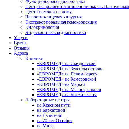
Функциональная диагностика
Центр неврологии и эпилепсии им. св. Пантелеймо
Центр помощи на дому
Челюстно-лицевая хирургия
Экстракорпоральная гемокоррекция
Эндокринология
Эндоскопическая диагностика
Услуги
Врачи
Отзывы
Адреса
Клиники
«ЕВРОМЕД» на Съездовской
«ЕВРОМЕД» на Зеленом острове
«ЕВРОМЕД» на Левом берегу
«ЕВРОМЕД» на Кемеровской
«ЕВРОМЕД» на Маркса
«ЕВРОМЕД» на Магистральной
«ЕВРОМЕД» на Космическом
Лабораторные центры
на Красном пути
на Бархатовой
на Взлётной
на 70 лет Октября
на Мира