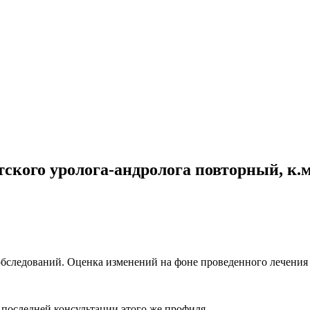
тского уролога-андролога повторный, к.м
бследований. Оценка изменений на фоне проведенного лечения 
 последней консультации этого же профиля.