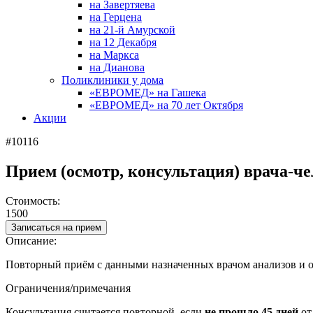
на Завертяева
на Герцена
на 21-й Амурской
на 12 Декабря
на Маркса
на Дианова
Поликлиники у дома
«ЕВРОМЕД» на Гашека
«ЕВРОМЕД» на 70 лет Октября
Акции
#10116
Прием (осмотр, консультация) врача-ч
Стоимость:
1500
Записаться на прием
Описание:
Повторный приём с данными назначенных врачом анализов и о
Ограничения/примечания
Консультация считается повторной, если
не прошло 45 дней
от