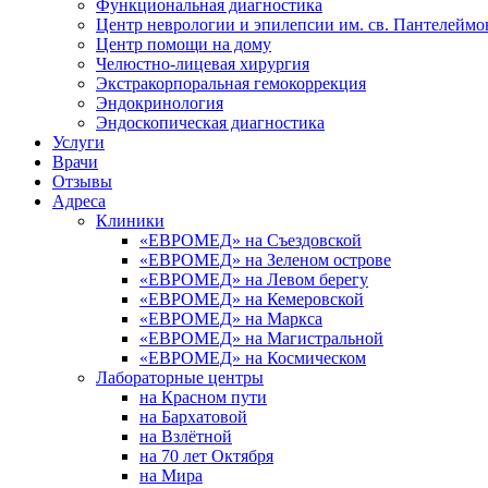
Функциональная диагностика
Центр неврологии и эпилепсии им. св. Пантелеймо
Центр помощи на дому
Челюстно-лицевая хирургия
Экстракорпоральная гемокоррекция
Эндокринология
Эндоскопическая диагностика
Услуги
Врачи
Отзывы
Адреса
Клиники
«ЕВРОМЕД» на Съездовской
«ЕВРОМЕД» на Зеленом острове
«ЕВРОМЕД» на Левом берегу
«ЕВРОМЕД» на Кемеровской
«ЕВРОМЕД» на Маркса
«ЕВРОМЕД» на Магистральной
«ЕВРОМЕД» на Космическом
Лабораторные центры
на Красном пути
на Бархатовой
на Взлётной
на 70 лет Октября
на Мира