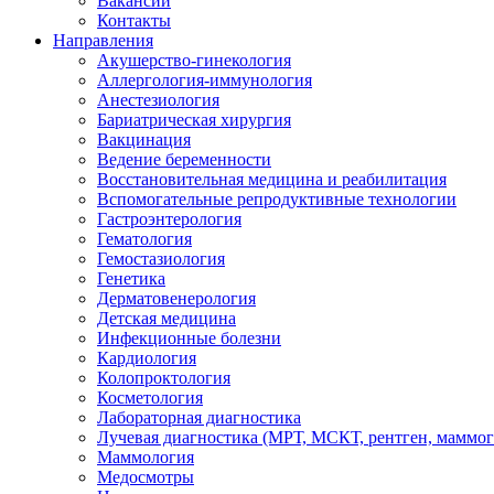
Вакансии
Контакты
Направления
Акушерство-гинекология
Аллергология-иммунология
Анестезиология
Бариатрическая хирургия
Вакцинация
Ведение беременности
Восстановительная медицина и реабилитация
Вспомогательные репродуктивные технологии
Гастроэнтерология
Гематология
Гемостазиология
Генетика
Дерматовенерология
Детская медицина
Инфекционные болезни
Кардиология
Колопроктология
Косметология
Лабораторная диагностика
Лучевая диагностика (МРТ, МСКТ, рентген, маммо
Маммология
Медосмотры