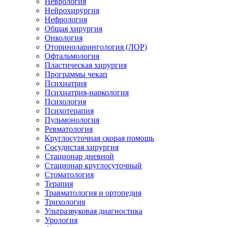
Неврология
Нейрохирургия
Нефрология
Общая хирургия
Онкология
Оториноларингология (ЛОР)
Офтальмология
Пластическая хирургия
Программы чекап
Психиатрия
Психиатрия-наркология
Психология
Психотерапия
Пульмонология
Ревматология
Круглосуточная скорая помощь
Сосудистая хирургия
Стационар дневной
Стационар круглосуточный
Стоматология
Терапия
Травматология и ортопедия
Трихология
Ультразвуковая диагностика
Урология