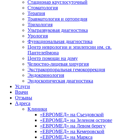
Стационар круглосуточный
Стоматология
Терапия
Травматология и ортопедия
Трихология
Ультразвуковая диагностика
Урология
Функциональная диагностика
Центр неврологии и эпилепсии им. св.
Пантелеймона
Центр помощи на дому
Челюстно-лицевая хирургия
Экстракорпоральная гемокоррекция
Эндокринология
Эндоскопическая диагностика
Услуги
Врачи
Отзывы
Адреса
Клиники
«ЕВРОМЕД» на Съездовской
«ЕВРОМЕД» на Зеленом острове
«ЕВРОМЕД» на Левом берегу
«ЕВРОМЕД» на Кемеровской
«ЕВРОМЕД» на Маркса