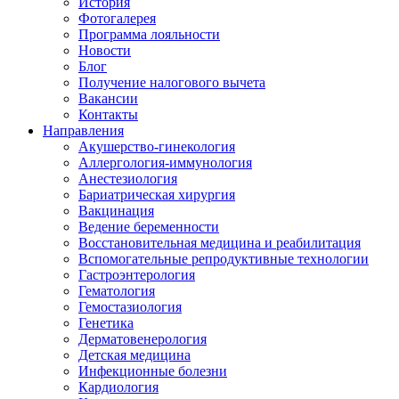
История
Фотогалерея
Программа лояльности
Новости
Блог
Получение налогового вычета
Вакансии
Контакты
Направления
Акушерство-гинекология
Аллергология-иммунология
Анестезиология
Бариатрическая хирургия
Вакцинация
Ведение беременности
Восстановительная медицина и реабилитация
Вспомогательные репродуктивные технологии
Гастроэнтерология
Гематология
Гемостазиология
Генетика
Дерматовенерология
Детская медицина
Инфекционные болезни
Кардиология