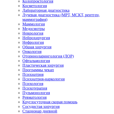
Колопроктология
Косметология
Лабораторная диагностика
Лучевая диагностика (МРТ, МСКТ, рентген,
маммография)
Маммология
Медосмотры
Неврология
Нейрохирургия
Нефрология
Общая хирургия
Онкология
Оториноларингология (ЛОР)
Офтальмология
Пластическая хирургия
Программы чекап
Психиатрия
Психиатрия-наркология
Психология
Психотерапия
Пульмонология
Ревматология
Круглосуточная скорая помощь
Сосудистая хирургия
Стационар дневной