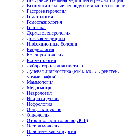
Восстановительная медицина и реабилитация
Вспомогательные репродуктивные технологии
Гастроэнтерология
Гематология
Гемостазиология
Генетика
Дерматовенерология
Детская медицина
Инфекционные болезни
Кардиология
Колопроктология
Косметология
Лабораторная диагностика
Лучевая диагностика (МРТ, МСКТ, рентген,
маммография)
Маммология
Медосмотры
Неврология
Нейрохирургия
Нефрология
Общая хирургия
Онкология
Оториноларингология (ЛОР)
Офтальмология
Пластическая хирургия