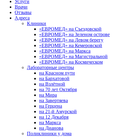
Услуги
Врачи
Отзывы
Адреса
Клиники
«ЕВРОМЕД» на Съездовской
«ЕВРОМЕД» на Зеленом острове
«ЕВРОМЕД» на Левом берегу
«ЕВРОМЕД» на Кемеровской
«ЕВРОМЕД» на Маркса
«ЕВРОМЕД» на Магистральной
«ЕВРОМЕД» на Космическом
Лабораторные центры
на Красном пути
на Бархатовой
на Взлётной
на 70 лет Октября
на Мира
на Завертяева
на Герцена
на 21-й Амурской
на 12 Декабря
на Маркса
на Дианова
Поликлиники у дома