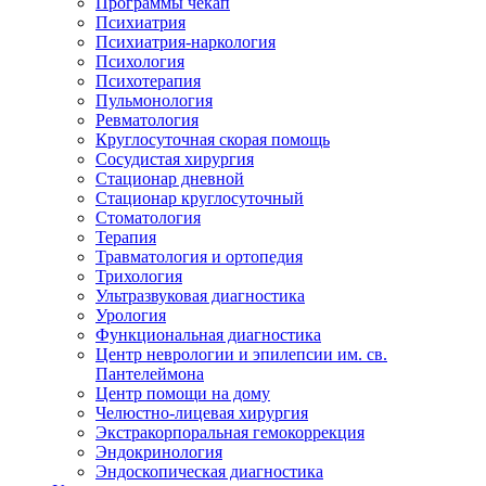
Программы чекап
Психиатрия
Психиатрия-наркология
Психология
Психотерапия
Пульмонология
Ревматология
Круглосуточная скорая помощь
Сосудистая хирургия
Стационар дневной
Стационар круглосуточный
Стоматология
Терапия
Травматология и ортопедия
Трихология
Ультразвуковая диагностика
Урология
Функциональная диагностика
Центр неврологии и эпилепсии им. св.
Пантелеймона
Центр помощи на дому
Челюстно-лицевая хирургия
Экстракорпоральная гемокоррекция
Эндокринология
Эндоскопическая диагностика