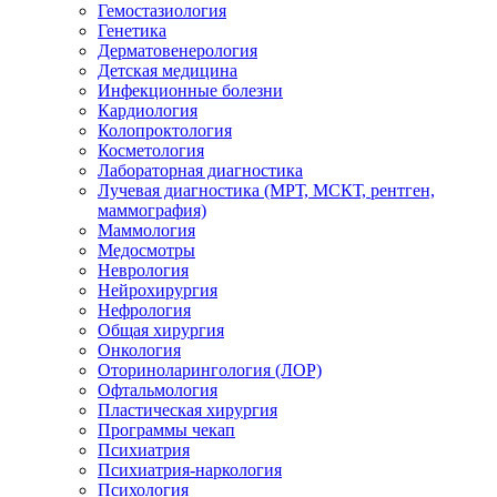
Гемостазиология
Генетика
Дерматовенерология
Детская медицина
Инфекционные болезни
Кардиология
Колопроктология
Косметология
Лабораторная диагностика
Лучевая диагностика (МРТ, МСКТ, рентген,
маммография)
Маммология
Медосмотры
Неврология
Нейрохирургия
Нефрология
Общая хирургия
Онкология
Оториноларингология (ЛОР)
Офтальмология
Пластическая хирургия
Программы чекап
Психиатрия
Психиатрия-наркология
Психология