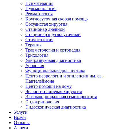
Психотерапия
Пульмонология
Ревматология
Круглосуточная скорая помощь
Сосудистая хирургия
Стационар дневной
Стационар круглосуточный
Стоматология
Терапия
Травматология и ортопедия
Трихология
Ультразвуковая диагностика
Урология
Функциональная диагностика
Центр неврологии и эпилепсии им. св.
Пантелеймона
Центр помощи на дому
Челюстно-лицевая хирургия
Экстракорпоральная гемокоррекция
Эндокринология
Эндоскопическая диагностика
Услуги
Врачи
Отзывы
Адреса