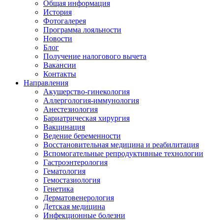
Общая информация
История
Фотогалерея
Программа лояльности
Новости
Блог
Получение налогового вычета
Вакансии
Контакты
Направления
Акушерство-гинекология
Аллергология-иммунология
Анестезиология
Бариатрическая хирургия
Вакцинация
Ведение беременности
Восстановительная медицина и реабилитация
Вспомогательные репродуктивные технологии
Гастроэнтерология
Гематология
Гемостазиология
Генетика
Дерматовенерология
Детская медицина
Инфекционные болезни