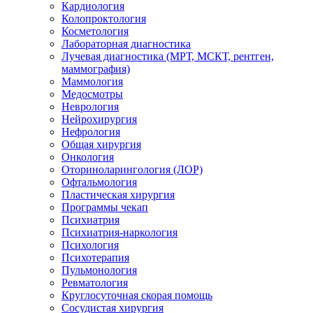
Кардиология
Колопроктология
Косметология
Лабораторная диагностика
Лучевая диагностика (МРТ, МСКТ, рентген,
маммография)
Маммология
Медосмотры
Неврология
Нейрохирургия
Нефрология
Общая хирургия
Онкология
Оториноларингология (ЛОР)
Офтальмология
Пластическая хирургия
Программы чекап
Психиатрия
Психиатрия-наркология
Психология
Психотерапия
Пульмонология
Ревматология
Круглосуточная скорая помощь
Сосудистая хирургия