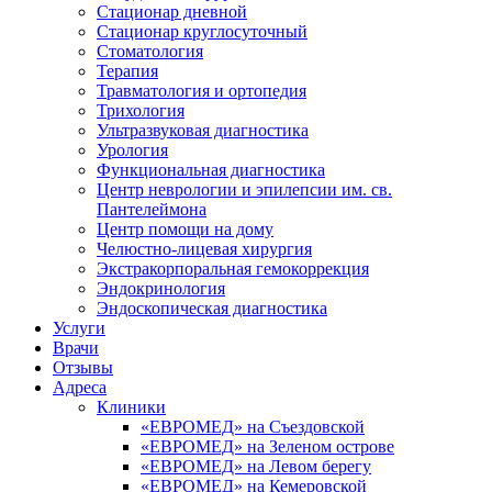
Стационар дневной
Стационар круглосуточный
Стоматология
Терапия
Травматология и ортопедия
Трихология
Ультразвуковая диагностика
Урология
Функциональная диагностика
Центр неврологии и эпилепсии им. св.
Пантелеймона
Центр помощи на дому
Челюстно-лицевая хирургия
Экстракорпоральная гемокоррекция
Эндокринология
Эндоскопическая диагностика
Услуги
Врачи
Отзывы
Адреса
Клиники
«ЕВРОМЕД» на Съездовской
«ЕВРОМЕД» на Зеленом острове
«ЕВРОМЕД» на Левом берегу
«ЕВРОМЕД» на Кемеровской