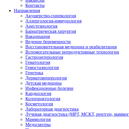
Вакансии
Контакты
Направления
Акушерство-гинекология
Аллергология-иммунология
Анестезиология
Бариатрическая хирургия
Вакцинация
Ведение беременности
Восстановительная медицина и реабилитация
Вспомогательные репродуктивные технологии
Гастроэнтерология
Гематология
Гемостазиология
Генетика
Дерматовенерология
Детская медицина
Инфекционные болезни
Кардиология
Колопроктология
Косметология
Лабораторная диагностика
Лучевая диагностика (МРТ, МСКТ, рентген, маммо
Маммология
Медосмотры