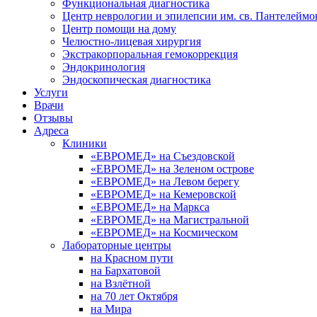
Функциональная диагностика
Центр неврологии и эпилепсии им. св. Пантелеймо
Центр помощи на дому
Челюстно-лицевая хирургия
Экстракорпоральная гемокоррекция
Эндокринология
Эндоскопическая диагностика
Услуги
Врачи
Отзывы
Адреса
Клиники
«ЕВРОМЕД» на Съездовской
«ЕВРОМЕД» на Зеленом острове
«ЕВРОМЕД» на Левом берегу
«ЕВРОМЕД» на Кемеровской
«ЕВРОМЕД» на Маркса
«ЕВРОМЕД» на Магистральной
«ЕВРОМЕД» на Космическом
Лабораторные центры
на Красном пути
на Бархатовой
на Взлётной
на 70 лет Октября
на Мира