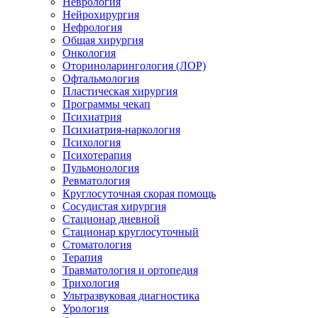
Неврология
Нейрохирургия
Нефрология
Общая хирургия
Онкология
Оториноларингология (ЛОР)
Офтальмология
Пластическая хирургия
Программы чекап
Психиатрия
Психиатрия-наркология
Психология
Психотерапия
Пульмонология
Ревматология
Круглосуточная скорая помощь
Сосудистая хирургия
Стационар дневной
Стационар круглосуточный
Стоматология
Терапия
Травматология и ортопедия
Трихология
Ультразвуковая диагностика
Урология