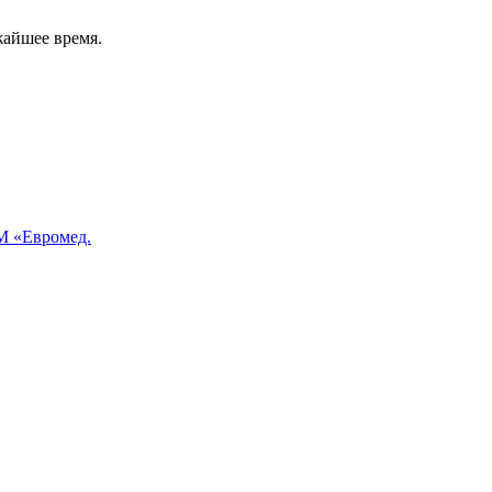
жайшее время.
 «Евромед.