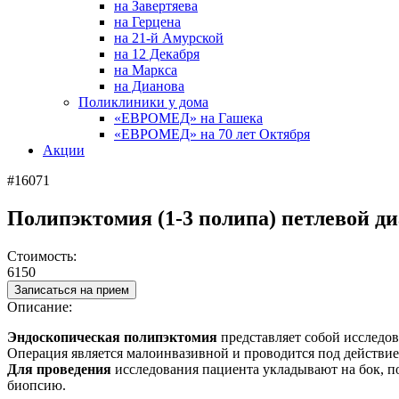
на Завертяева
на Герцена
на 21-й Амурской
на 12 Декабря
на Маркса
на Дианова
Поликлиники у дома
«ЕВРОМЕД» на Гашека
«ЕВРОМЕД» на 70 лет Октября
Акции
#16071
Полипэктомия (1-3 полипа) петлевой д
Стоимость:
6150
Записаться на прием
Описание:
Эндоскопическая полипэктомия
представляет собой исследов
Операция является малоинвазивной и проводится под действие
Для проведения
исследования пациента укладывают на бок, по
биопсию.