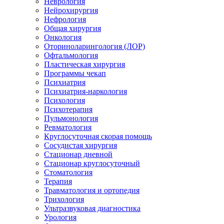
Неврология
Нейрохирургия
Нефрология
Общая хирургия
Онкология
Оториноларингология (ЛОР)
Офтальмология
Пластическая хирургия
Программы чекап
Психиатрия
Психиатрия-наркология
Психология
Психотерапия
Пульмонология
Ревматология
Круглосуточная скорая помощь
Сосудистая хирургия
Стационар дневной
Стационар круглосуточный
Стоматология
Терапия
Травматология и ортопедия
Трихология
Ультразвуковая диагностика
Урология