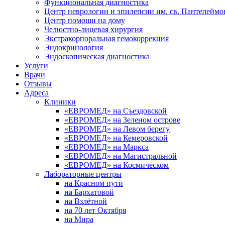
Функциональная диагностика
Центр неврологии и эпилепсии им. св. Пантелеймо
Центр помощи на дому
Челюстно-лицевая хирургия
Экстракорпоральная гемокоррекция
Эндокринология
Эндоскопическая диагностика
Услуги
Врачи
Отзывы
Адреса
Клиники
«ЕВРОМЕД» на Съездовской
«ЕВРОМЕД» на Зеленом острове
«ЕВРОМЕД» на Левом берегу
«ЕВРОМЕД» на Кемеровской
«ЕВРОМЕД» на Маркса
«ЕВРОМЕД» на Магистральной
«ЕВРОМЕД» на Космическом
Лабораторные центры
на Красном пути
на Бархатовой
на Взлётной
на 70 лет Октября
на Мира