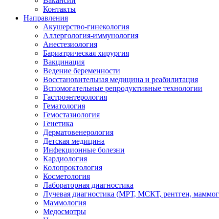
Вакансии
Контакты
Направления
Акушерство-гинекология
Аллергология-иммунология
Анестезиология
Бариатрическая хирургия
Вакцинация
Ведение беременности
Восстановительная медицина и реабилитация
Вспомогательные репродуктивные технологии
Гастроэнтерология
Гематология
Гемостазиология
Генетика
Дерматовенерология
Детская медицина
Инфекционные болезни
Кардиология
Колопроктология
Косметология
Лабораторная диагностика
Лучевая диагностика (МРТ, МСКТ, рентген, маммо
Маммология
Медосмотры