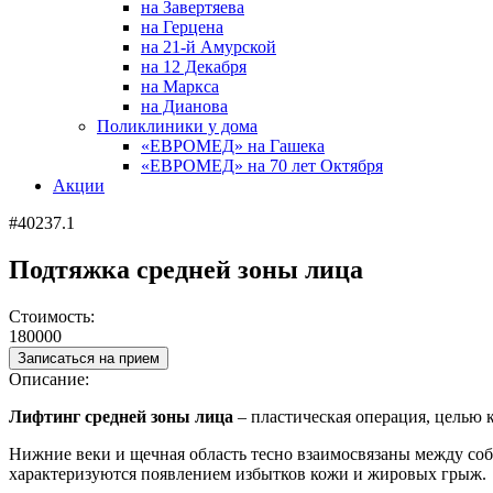
на Завертяева
на Герцена
на 21-й Амурской
на 12 Декабря
на Маркса
на Дианова
Поликлиники у дома
«ЕВРОМЕД» на Гашека
«ЕВРОМЕД» на 70 лет Октября
Акции
#40237.1
Подтяжка средней зоны лица
Стоимость:
180000
Записаться на прием
Описание:
Лифтинг средней зоны лица
– пластическая операция, целью 
Нижние веки и щечная область тесно взаимосвязаны между соб
характеризуются появлением избытков кожи и жировых грыж.