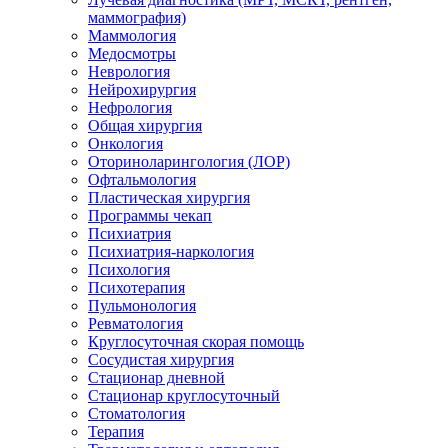
маммография)
Маммология
Медосмотры
Неврология
Нейрохирургия
Нефрология
Общая хирургия
Онкология
Оториноларингология (ЛОР)
Офтальмология
Пластическая хирургия
Программы чекап
Психиатрия
Психиатрия-наркология
Психология
Психотерапия
Пульмонология
Ревматология
Круглосуточная скорая помощь
Сосудистая хирургия
Стационар дневной
Стационар круглосуточный
Стоматология
Терапия