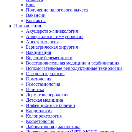
Блог
Получение налогового вычета
Вакансии
Контакты
Направления
Акушерство-гинекология
Аллергология-иммунология
Анестезиология
Бариатрическая хирургия
Вакцинация
Ведение беременности
Восстановительная медицина и реабилитация
Вспомогательные репродуктивные технологии
Гастроэнтерология
Гематология
Гемостазиология
Генетика
Дерматовенерология
Детская медицина
Инфекционные болезни
Кардиология
Колопроктология
Косметология
Лабораторная диагностика
Лучевая диагностика (МРТ, МСКТ, рентген,