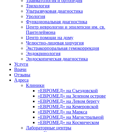
Травматология и ортопедия
Трихология
Ультразвуковая диагностика
Урология
Функциональная диагностика
Центр неврологии и эпилепсии им. св.
Пантелеймона
Центр помощи на дому
Челюстно-лицевая хирургия
Экстракорпоральная гемокоррекция
Эндокринология
Эндоскопическая диагностика
Услуги
Врачи
Отзывы
Адреса
Клиники
«ЕВРОМЕД» на Съездовской
«ЕВРОМЕД» на Зеленом острове
«ЕВРОМЕД» на Левом берегу
«ЕВРОМЕД» на Кемеровской
«ЕВРОМЕД» на Маркса
«ЕВРОМЕД» на Магистральной
«ЕВРОМЕД» на Космическом
Лабораторные центры