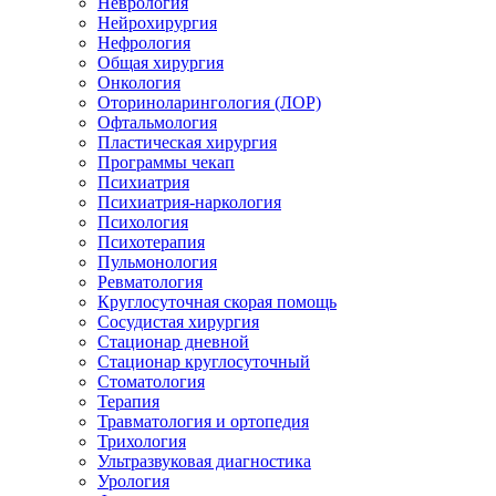
Неврология
Нейрохирургия
Нефрология
Общая хирургия
Онкология
Оториноларингология (ЛОР)
Офтальмология
Пластическая хирургия
Программы чекап
Психиатрия
Психиатрия-наркология
Психология
Психотерапия
Пульмонология
Ревматология
Круглосуточная скорая помощь
Сосудистая хирургия
Стационар дневной
Стационар круглосуточный
Стоматология
Терапия
Травматология и ортопедия
Трихология
Ультразвуковая диагностика
Урология