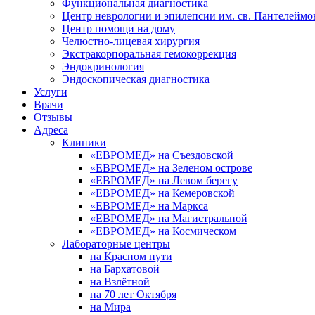
Функциональная диагностика
Центр неврологии и эпилепсии им. св. Пантелеймо
Центр помощи на дому
Челюстно-лицевая хирургия
Экстракорпоральная гемокоррекция
Эндокринология
Эндоскопическая диагностика
Услуги
Врачи
Отзывы
Адреса
Клиники
«ЕВРОМЕД» на Съездовской
«ЕВРОМЕД» на Зеленом острове
«ЕВРОМЕД» на Левом берегу
«ЕВРОМЕД» на Кемеровской
«ЕВРОМЕД» на Маркса
«ЕВРОМЕД» на Магистральной
«ЕВРОМЕД» на Космическом
Лабораторные центры
на Красном пути
на Бархатовой
на Взлётной
на 70 лет Октября
на Мира