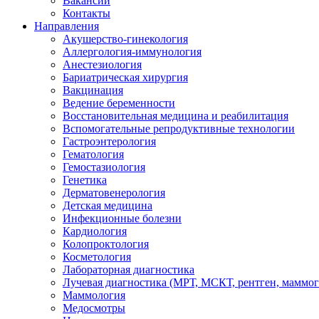
Вакансии
Контакты
Направления
Акушерство-гинекология
Аллергология-иммунология
Анестезиология
Бариатрическая хирургия
Вакцинация
Ведение беременности
Восстановительная медицина и реабилитация
Вспомогательные репродуктивные технологии
Гастроэнтерология
Гематология
Гемостазиология
Генетика
Дерматовенерология
Детская медицина
Инфекционные болезни
Кардиология
Колопроктология
Косметология
Лабораторная диагностика
Лучевая диагностика (МРТ, МСКТ, рентген, маммо
Маммология
Медосмотры