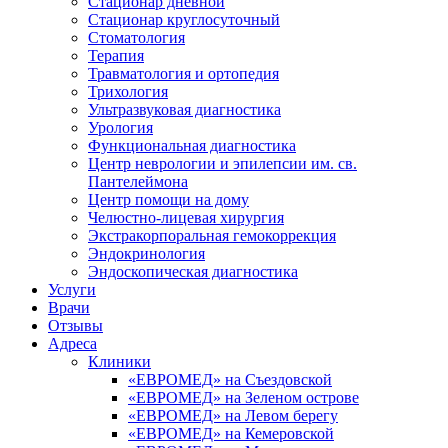
Стационар дневной
Стационар круглосуточный
Стоматология
Терапия
Травматология и ортопедия
Трихология
Ультразвуковая диагностика
Урология
Функциональная диагностика
Центр неврологии и эпилепсии им. св.
Пантелеймона
Центр помощи на дому
Челюстно-лицевая хирургия
Экстракорпоральная гемокоррекция
Эндокринология
Эндоскопическая диагностика
Услуги
Врачи
Отзывы
Адреса
Клиники
«ЕВРОМЕД» на Съездовской
«ЕВРОМЕД» на Зеленом острове
«ЕВРОМЕД» на Левом берегу
«ЕВРОМЕД» на Кемеровской