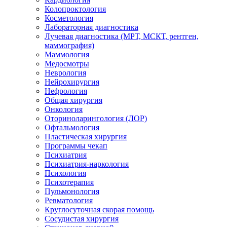
Колопроктология
Косметология
Лабораторная диагностика
Лучевая диагностика (МРТ, МСКТ, рентген,
маммография)
Маммология
Медосмотры
Неврология
Нейрохирургия
Нефрология
Общая хирургия
Онкология
Оториноларингология (ЛОР)
Офтальмология
Пластическая хирургия
Программы чекап
Психиатрия
Психиатрия-наркология
Психология
Психотерапия
Пульмонология
Ревматология
Круглосуточная скорая помощь
Сосудистая хирургия