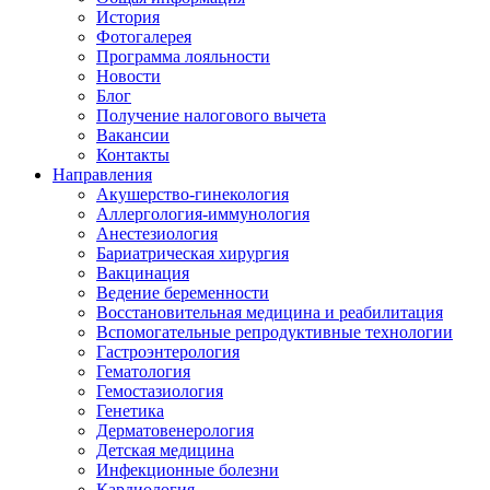
История
Фотогалерея
Программа лояльности
Новости
Блог
Получение налогового вычета
Вакансии
Контакты
Направления
Акушерство-гинекология
Аллергология-иммунология
Анестезиология
Бариатрическая хирургия
Вакцинация
Ведение беременности
Восстановительная медицина и реабилитация
Вспомогательные репродуктивные технологии
Гастроэнтерология
Гематология
Гемостазиология
Генетика
Дерматовенерология
Детская медицина
Инфекционные болезни
Кардиология