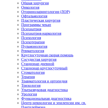
Общая хирургия
Онкология
Оториноларингология (ЛОР)
Офтальмология
Пластическая хирургия
Программы чекап
Психиатрия
Психиатрия-наркология
Психология
Психотерапия
Пульмонология
Ревматология
Круглосуточная скорая помощь
Сосудистая хирургия
Стационар дневной
Стационар круглосуточный
Стоматология
Терапия
Травматология и ортопедия
Трихология
Ультразвуковая диагностика
Урология
Функциональная диагностика
Центр неврологии и эпилепсии им. св.
Пантелеймона