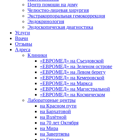
Центр помощи на дому
Челюстно-лицевая хирургия
Экстракорпоральная гемокоррекция
Эндокринология
Эндоскопическая диагностика
Услуги
Врачи
Отзывы
Адреса
Клиники
«ЕВРОМЕД» на Съездовской
«ЕВРОМЕД» на Зеленом острове
«ЕВРОМЕД» на Левом берегу
«ЕВРОМЕД» на Кемеровской
«ЕВРОМЕД» на Маркса
«ЕВРОМЕД» на Магистральной
«ЕВРОМЕД» на Космическом
Лабораторные центры
на Красном пути
на Бархатовой
на Взлётной
на 70 лет Октября
на Мира
на Завертяева
на Герцена