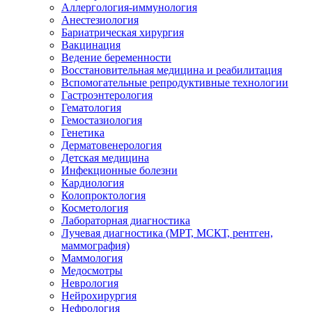
Аллергология-иммунология
Анестезиология
Бариатрическая хирургия
Вакцинация
Ведение беременности
Восстановительная медицина и реабилитация
Вспомогательные репродуктивные технологии
Гастроэнтерология
Гематология
Гемостазиология
Генетика
Дерматовенерология
Детская медицина
Инфекционные болезни
Кардиология
Колопроктология
Косметология
Лабораторная диагностика
Лучевая диагностика (МРТ, МСКТ, рентген,
маммография)
Маммология
Медосмотры
Неврология
Нейрохирургия
Нефрология