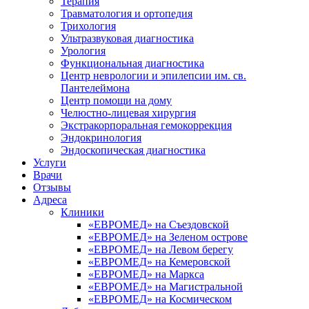
Терапия
Травматология и ортопедия
Трихология
Ультразвуковая диагностика
Урология
Функциональная диагностика
Центр неврологии и эпилепсии им. св.
Пантелеймона
Центр помощи на дому
Челюстно-лицевая хирургия
Экстракорпоральная гемокоррекция
Эндокринология
Эндоскопическая диагностика
Услуги
Врачи
Отзывы
Адреса
Клиники
«ЕВРОМЕД» на Съездовской
«ЕВРОМЕД» на Зеленом острове
«ЕВРОМЕД» на Левом берегу
«ЕВРОМЕД» на Кемеровской
«ЕВРОМЕД» на Маркса
«ЕВРОМЕД» на Магистральной
«ЕВРОМЕД» на Космическом