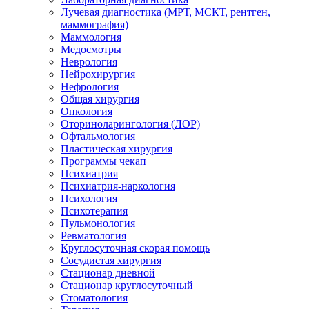
Лучевая диагностика (МРТ, МСКТ, рентген,
маммография)
Маммология
Медосмотры
Неврология
Нейрохирургия
Нефрология
Общая хирургия
Онкология
Оториноларингология (ЛОР)
Офтальмология
Пластическая хирургия
Программы чекап
Психиатрия
Психиатрия-наркология
Психология
Психотерапия
Пульмонология
Ревматология
Круглосуточная скорая помощь
Сосудистая хирургия
Стационар дневной
Стационар круглосуточный
Стоматология