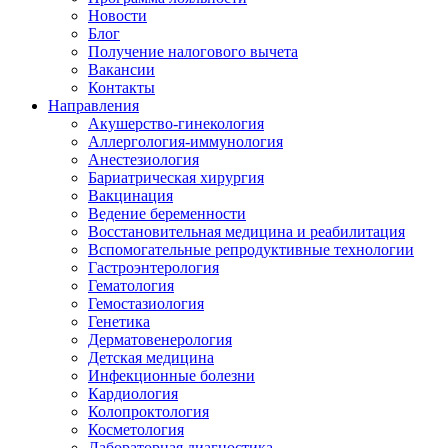
Новости
Блог
Получение налогового вычета
Вакансии
Контакты
Направления
Акушерство-гинекология
Аллергология-иммунология
Анестезиология
Бариатрическая хирургия
Вакцинация
Ведение беременности
Восстановительная медицина и реабилитация
Вспомогательные репродуктивные технологии
Гастроэнтерология
Гематология
Гемостазиология
Генетика
Дерматовенерология
Детская медицина
Инфекционные болезни
Кардиология
Колопроктология
Косметология
Лабораторная диагностика