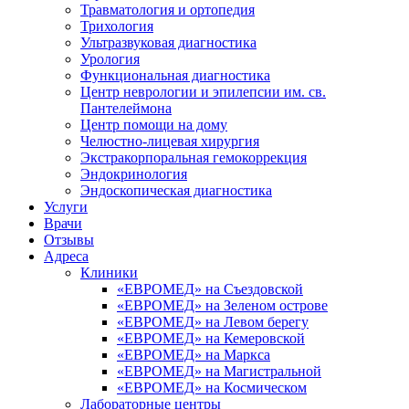
Травматология и ортопедия
Трихология
Ультразвуковая диагностика
Урология
Функциональная диагностика
Центр неврологии и эпилепсии им. св.
Пантелеймона
Центр помощи на дому
Челюстно-лицевая хирургия
Экстракорпоральная гемокоррекция
Эндокринология
Эндоскопическая диагностика
Услуги
Врачи
Отзывы
Адреса
Клиники
«ЕВРОМЕД» на Съездовской
«ЕВРОМЕД» на Зеленом острове
«ЕВРОМЕД» на Левом берегу
«ЕВРОМЕД» на Кемеровской
«ЕВРОМЕД» на Маркса
«ЕВРОМЕД» на Магистральной
«ЕВРОМЕД» на Космическом
Лабораторные центры