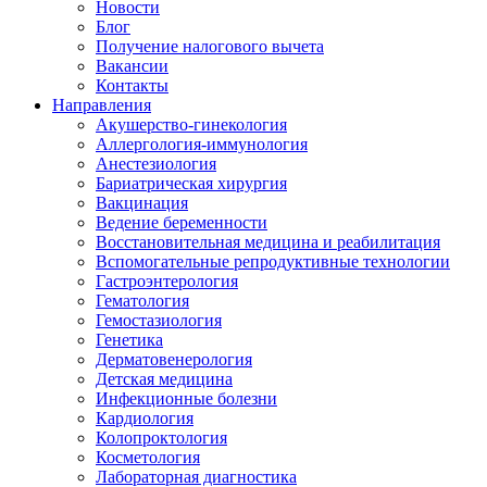
Новости
Блог
Получение налогового вычета
Вакансии
Контакты
Направления
Акушерство-гинекология
Аллергология-иммунология
Анестезиология
Бариатрическая хирургия
Вакцинация
Ведение беременности
Восстановительная медицина и реабилитация
Вспомогательные репродуктивные технологии
Гастроэнтерология
Гематология
Гемостазиология
Генетика
Дерматовенерология
Детская медицина
Инфекционные болезни
Кардиология
Колопроктология
Косметология
Лабораторная диагностика