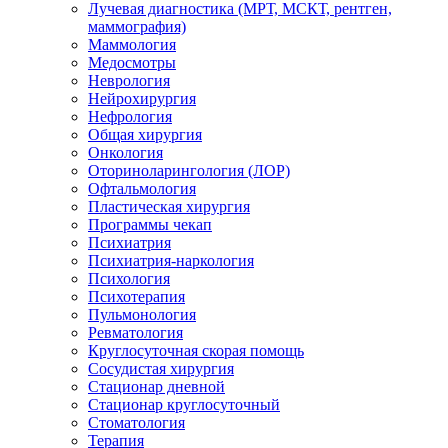
Лучевая диагностика (МРТ, МСКТ, рентген,
маммография)
Маммология
Медосмотры
Неврология
Нейрохирургия
Нефрология
Общая хирургия
Онкология
Оториноларингология (ЛОР)
Офтальмология
Пластическая хирургия
Программы чекап
Психиатрия
Психиатрия-наркология
Психология
Психотерапия
Пульмонология
Ревматология
Круглосуточная скорая помощь
Сосудистая хирургия
Стационар дневной
Стационар круглосуточный
Стоматология
Терапия