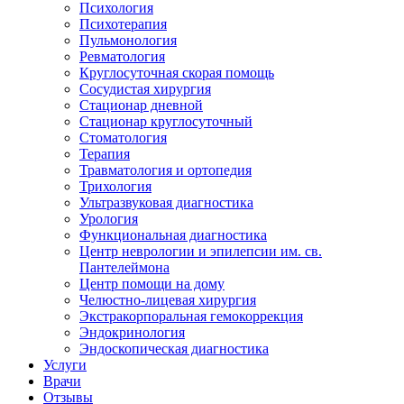
Психология
Психотерапия
Пульмонология
Ревматология
Круглосуточная скорая помощь
Сосудистая хирургия
Стационар дневной
Стационар круглосуточный
Стоматология
Терапия
Травматология и ортопедия
Трихология
Ультразвуковая диагностика
Урология
Функциональная диагностика
Центр неврологии и эпилепсии им. св.
Пантелеймона
Центр помощи на дому
Челюстно-лицевая хирургия
Экстракорпоральная гемокоррекция
Эндокринология
Эндоскопическая диагностика
Услуги
Врачи
Отзывы