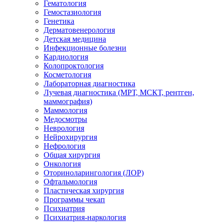
Гематология
Гемостазиология
Генетика
Дерматовенерология
Детская медицина
Инфекционные болезни
Кардиология
Колопроктология
Косметология
Лабораторная диагностика
Лучевая диагностика (МРТ, МСКТ, рентген,
маммография)
Маммология
Медосмотры
Неврология
Нейрохирургия
Нефрология
Общая хирургия
Онкология
Оториноларингология (ЛОР)
Офтальмология
Пластическая хирургия
Программы чекап
Психиатрия
Психиатрия-наркология