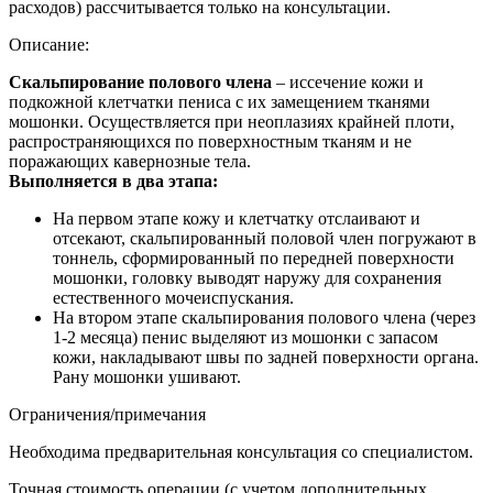
расходов) рассчитывается только на консультации.
Описание:
Скальпирование полового члена
– иссечение кожи и
подкожной клетчатки пениса с их замещением тканями
мошонки. Осуществляется при неоплазиях крайней плоти,
распространяющихся по поверхностным тканям и не
поражающих кавернозные тела.
Выполняется в два этапа:
На первом этапе кожу и клетчатку отслаивают и
отсекают, скальпированный половой член погружают в
тоннель, сформированный по передней поверхности
мошонки, головку выводят наружу для сохранения
естественного мочеиспускания.
На втором этапе скальпирования полового члена (через
1-2 месяца) пенис выделяют из мошонки с запасом
кожи, накладывают швы по задней поверхности органа.
Рану мошонки ушивают.
Ограничения/примечания
Необходима предварительная консультация со специалистом.
Точная стоимость операции (с учетом дополнительных