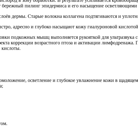
ислород в зону обработки. В результате усиливается кровообращ
ит бережный пилинг эпидермиса и его насыщение осветляющим
лоёв дермы. Старые волокна коллагена подтягиваются и уплотня
стро, адресно и глубоко насыщают кожу гиалуроновой кислотой,
вки подкожных мышц выполняется рукояткой для ультразвука с
екта коррекции возрастного птоза и активации лимфодренажа.
 кислоты.
 омоложение, осветление и глубокое увлажнение кожи в щадяще
а;
том.