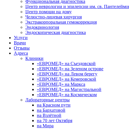
Функциональная диагностика
Центр неврологии и эпилепсии им. св. Пантелеймо
Центр помощи на дому
Челюстно-лицевая хирургия
Экстракорпоральная гемокоррекция
Эндокринология
Эндоскопическая диагностика
Услуги
Врачи
Отзывы
Адреса
Клиники
«ЕВРОМЕД» на Съездовской
«ЕВРОМЕД» на Зеленом острове
«ЕВРОМЕД» на Левом берегу
«ЕВРОМЕД» на Кемеровской
«ЕВРОМЕД» на Маркса
«ЕВРОМЕД» на Магистральной
«ЕВРОМЕД» на Космическом
Лабораторные центры
на Красном пути
на Бархатовой
на Взлётной
на 70 лет Октября
на Мира