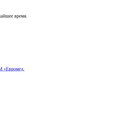
жайшее время.
 «Евромед.