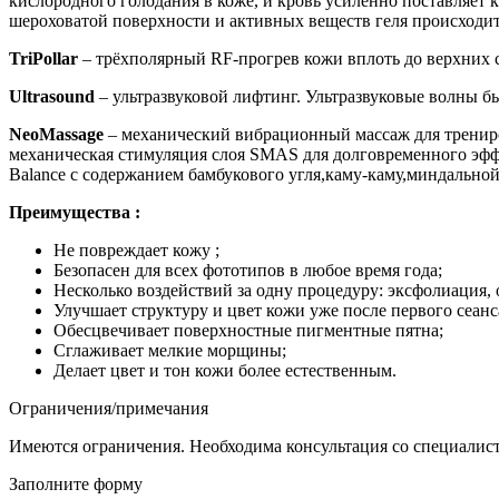
кислородного голодания в коже, и кровь усиленно поставляет к
шероховатой поверхности и активных веществ геля происход
TriPollar
– трёхполярный RF-прогрев кожи вплоть до верхних с
Ultrasound
– ультразвуковой лифтинг. Ультразвуковые волны бы
NeoMassage
– механический вибрационный массаж для трениро
механическая стимуляция слоя SMAS для долговременного эфф
Balance c содержанием бамбукового угля,каму-каму,миндальной
Преимущества :
Не повреждает кожу ;
Безопасен для всех фототипов в любое время года;
Несколько воздействий за одну процедуру: эксфолиация,
Улучшает структуру и цвет кожи уже после первого сеанс
Обесцвечивает поверхностные пигментные пятна;
Сглаживает мелкие морщины;
Делает цвет и тон кожи более естественным.
Ограничения/примечания
Имеются ограничения. Необходима консультация со специалис
Заполните форму