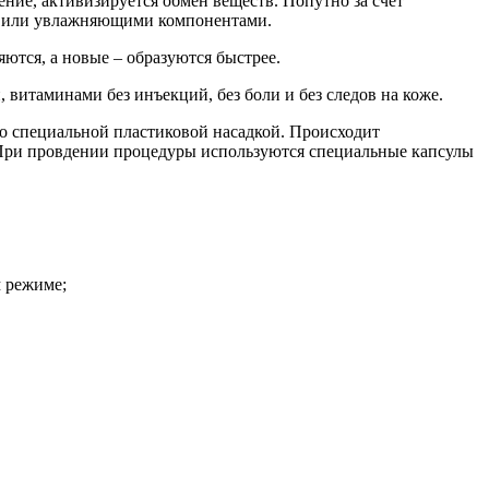
ение, активизируется обмен веществ. Попутно за счёт
и или увлажняющими компонентами.
ются, а новые – образуются быстрее.
 витаминами без инъекций, без боли и без следов на коже.
о специальной пластиковой насадкой. Происходит
 При провдении процедуры используются специальные капсулы
м режиме;