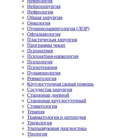
Неврология
Нейрохирургия
Нефрология
Общая хирургия
Онкология
Оториноларингология (ЛОР)
Офтальмология
Пластическая хирургия
Программы чекап
Психиатрия
Психиатрия-наркология
Психология
Психотерапия
Пульмонология
Ревматология
Круглосуточная скорая помощь
Сосудистая хирургия
Стационар дневной
Стационар круглосуточный
Стоматология
Терапия
Травматология и ортопедия
Трихология
Ультразвуковая диагностика
Урология