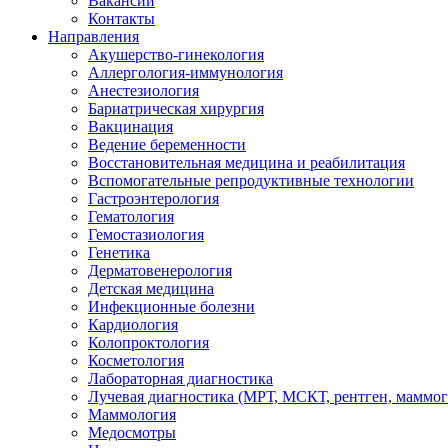
Вакансии
Контакты
Направления
Акушерство-гинекология
Аллергология-иммунология
Анестезиология
Бариатрическая хирургия
Вакцинация
Ведение беременности
Восстановительная медицина и реабилитация
Вспомогательные репродуктивные технологии
Гастроэнтерология
Гематология
Гемостазиология
Генетика
Дерматовенерология
Детская медицина
Инфекционные болезни
Кардиология
Колопроктология
Косметология
Лабораторная диагностика
Лучевая диагностика (МРТ, МСКТ, рентген, маммо
Маммология
Медосмотры