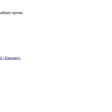
жайшее время.
 «Евромед.