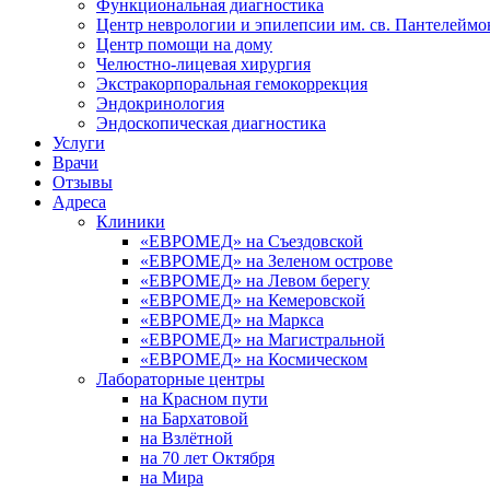
Функциональная диагностика
Центр неврологии и эпилепсии им. св. Пантелеймо
Центр помощи на дому
Челюстно-лицевая хирургия
Экстракорпоральная гемокоррекция
Эндокринология
Эндоскопическая диагностика
Услуги
Врачи
Отзывы
Адреса
Клиники
«ЕВРОМЕД» на Съездовской
«ЕВРОМЕД» на Зеленом острове
«ЕВРОМЕД» на Левом берегу
«ЕВРОМЕД» на Кемеровской
«ЕВРОМЕД» на Маркса
«ЕВРОМЕД» на Магистральной
«ЕВРОМЕД» на Космическом
Лабораторные центры
на Красном пути
на Бархатовой
на Взлётной
на 70 лет Октября
на Мира