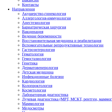
Вакансии
Контакты
Направления
Акушерство-гинекология
Аллергология-иммунология
Анестезиология
Бариатрическая хирургия
Вакцинация
Ведение беременности
Восстановительная медицина и реабилитация
Вспомогательные репродуктивные технологии
Гастроэнтерология
Гематология
Гемостазиология
Генетика
Дерматовенерология
Детская медицина
Инфекционные болезни
Кардиология
Колопроктология
Косметология
Лабораторная диагностика
Лучевая диагностика (МРТ, МСКТ, рентген, маммо
Маммология
Медосмотры