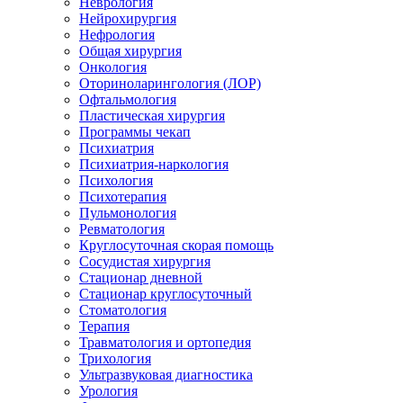
Неврология
Нейрохирургия
Нефрология
Общая хирургия
Онкология
Оториноларингология (ЛОР)
Офтальмология
Пластическая хирургия
Программы чекап
Психиатрия
Психиатрия-наркология
Психология
Психотерапия
Пульмонология
Ревматология
Круглосуточная скорая помощь
Сосудистая хирургия
Стационар дневной
Стационар круглосуточный
Стоматология
Терапия
Травматология и ортопедия
Трихология
Ультразвуковая диагностика
Урология