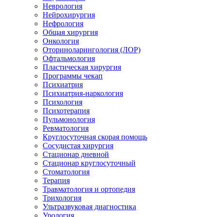
Неврология
Нейрохирургия
Нефрология
Общая хирургия
Онкология
Оториноларингология (ЛОР)
Офтальмология
Пластическая хирургия
Программы чекап
Психиатрия
Психиатрия-наркология
Психология
Психотерапия
Пульмонология
Ревматология
Круглосуточная скорая помощь
Сосудистая хирургия
Стационар дневной
Стационар круглосуточный
Стоматология
Терапия
Травматология и ортопедия
Трихология
Ультразвуковая диагностика
Урология