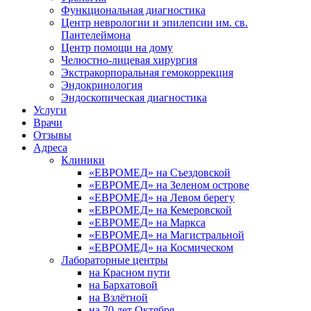
Функциональная диагностика
Центр неврологии и эпилепсии им. св.
Пантелеймона
Центр помощи на дому
Челюстно-лицевая хирургия
Экстракорпоральная гемокоррекция
Эндокринология
Эндоскопическая диагностика
Услуги
Врачи
Отзывы
Адреса
Клиники
«ЕВРОМЕД» на Съездовской
«ЕВРОМЕД» на Зеленом острове
«ЕВРОМЕД» на Левом берегу
«ЕВРОМЕД» на Кемеровской
«ЕВРОМЕД» на Маркса
«ЕВРОМЕД» на Магистральной
«ЕВРОМЕД» на Космическом
Лабораторные центры
на Красном пути
на Бархатовой
на Взлётной
на 70 лет Октября