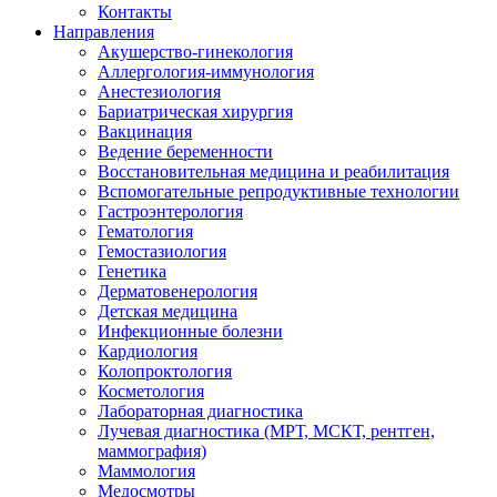
Контакты
Направления
Акушерство-гинекология
Аллергология-иммунология
Анестезиология
Бариатрическая хирургия
Вакцинация
Ведение беременности
Восстановительная медицина и реабилитация
Вспомогательные репродуктивные технологии
Гастроэнтерология
Гематология
Гемостазиология
Генетика
Дерматовенерология
Детская медицина
Инфекционные болезни
Кардиология
Колопроктология
Косметология
Лабораторная диагностика
Лучевая диагностика (МРТ, МСКТ, рентген,
маммография)
Маммология
Медосмотры