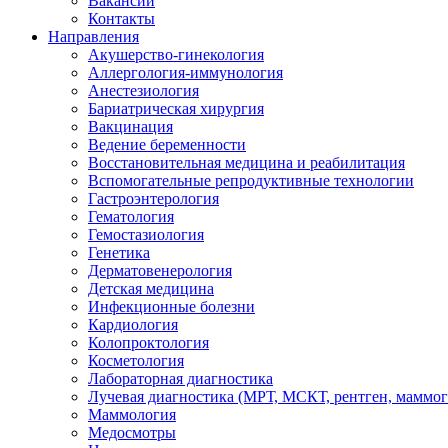
Вакансии
Контакты
Направления
Акушерство-гинекология
Аллергология-иммунология
Анестезиология
Бариатрическая хирургия
Вакцинация
Ведение беременности
Восстановительная медицина и реабилитация
Вспомогательные репродуктивные технологии
Гастроэнтерология
Гематология
Гемостазиология
Генетика
Дерматовенерология
Детская медицина
Инфекционные болезни
Кардиология
Колопроктология
Косметология
Лабораторная диагностика
Лучевая диагностика (МРТ, МСКТ, рентген, маммо
Маммология
Медосмотры