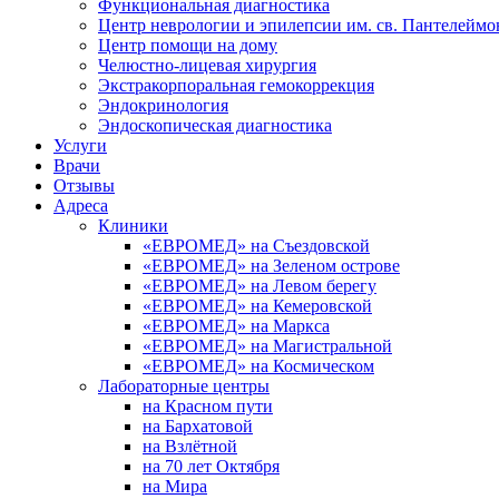
Функциональная диагностика
Центр неврологии и эпилепсии им. св. Пантелеймо
Центр помощи на дому
Челюстно-лицевая хирургия
Экстракорпоральная гемокоррекция
Эндокринология
Эндоскопическая диагностика
Услуги
Врачи
Отзывы
Адреса
Клиники
«ЕВРОМЕД» на Съездовской
«ЕВРОМЕД» на Зеленом острове
«ЕВРОМЕД» на Левом берегу
«ЕВРОМЕД» на Кемеровской
«ЕВРОМЕД» на Маркса
«ЕВРОМЕД» на Магистральной
«ЕВРОМЕД» на Космическом
Лабораторные центры
на Красном пути
на Бархатовой
на Взлётной
на 70 лет Октября
на Мира