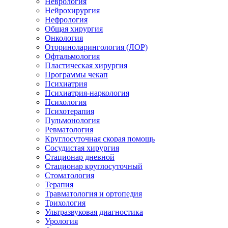
Неврология
Нейрохирургия
Нефрология
Общая хирургия
Онкология
Оториноларингология (ЛОР)
Офтальмология
Пластическая хирургия
Программы чекап
Психиатрия
Психиатрия-наркология
Психология
Психотерапия
Пульмонология
Ревматология
Круглосуточная скорая помощь
Сосудистая хирургия
Стационар дневной
Стационар круглосуточный
Стоматология
Терапия
Травматология и ортопедия
Трихология
Ультразвуковая диагностика
Урология