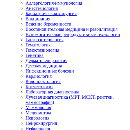
Аллергология-иммунология
Анестезиология
Бариатрическая хирургия
Вакцинация
Ведение беременности
Восстановительная медицина и реабилитация
Вспомогательные репродуктивные технологии
Гастроэнтерология
Гематология
Гемостазиология
Генетика
Дерматовенерология
Детская медицина
Инфекционные болезни
Кардиология
Колопроктология
Косметология
Лабораторная диагностика
Лучевая диагностика (МРТ, МСКТ, рентген,
маммография)
Маммология
Медосмотры
Неврология
Нейрохирургия
Нефрология