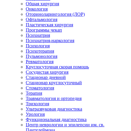
Общая хирургия
Онкология
Оториноларингология (ЛОР)
Офтальмология
Пластическая хирургия
Программы чекап
Психиатрия
Психиатрия-наркология
Психология
Психотерапия
Пульмонология
Ревматология
Круглосуточная скорая помощь
Сосудистая хирургия
Стационар дневной
Стационар круглосуточный
Стоматология
Терапия
Травматология и ортопедия
Трихология
Ультразвуковая диагностика
Урология
Функциональная диагностика
Центр неврологии и эпилепсии им. св.
Пантелеймона