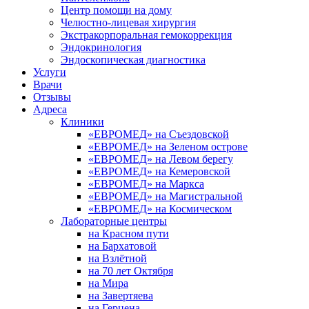
Центр помощи на дому
Челюстно-лицевая хирургия
Экстракорпоральная гемокоррекция
Эндокринология
Эндоскопическая диагностика
Услуги
Врачи
Отзывы
Адреса
Клиники
«ЕВРОМЕД» на Съездовской
«ЕВРОМЕД» на Зеленом острове
«ЕВРОМЕД» на Левом берегу
«ЕВРОМЕД» на Кемеровской
«ЕВРОМЕД» на Маркса
«ЕВРОМЕД» на Магистральной
«ЕВРОМЕД» на Космическом
Лабораторные центры
на Красном пути
на Бархатовой
на Взлётной
на 70 лет Октября
на Мира
на Завертяева
на Герцена