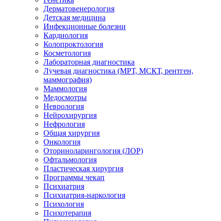
Дерматовенерология
Детская медицина
Инфекционные болезни
Кардиология
Колопроктология
Косметология
Лабораторная диагностика
Лучевая диагностика (МРТ, МСКТ, рентген,
маммография)
Маммология
Медосмотры
Неврология
Нейрохирургия
Нефрология
Общая хирургия
Онкология
Оториноларингология (ЛОР)
Офтальмология
Пластическая хирургия
Программы чекап
Психиатрия
Психиатрия-наркология
Психология
Психотерапия