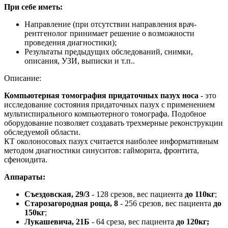
При себе иметь:
Направление (при отсутствии направления врач-
рентгенолог принимает решение о возможности
проведения диагностики);
Результаты предыдущих обследований, снимки,
описания, УЗИ, выписки и т.п..
Описание:
Компьютерная томография придаточных пазух носа
- это
исследование состояния придаточных пазух с применением
мультиспирального компьютерного томографа. Подобное
оборудование позволяет создавать трехмерные реконструкции
обследуемой области.
КТ околоносовых пазух считается наиболее информативным
методом диагностики синуситов: гайморита, фронтита,
сфеноидита.
Аппараты:
Съездовская, 29/3
- 128 срезов, вес пациента
до 110кг
;
Старозагородная роща, 8
- 256 срезов, вес пациента
до
150кг
;
Лукашевича, 21Б
- 64 среза, вес пациента
до 120кг;