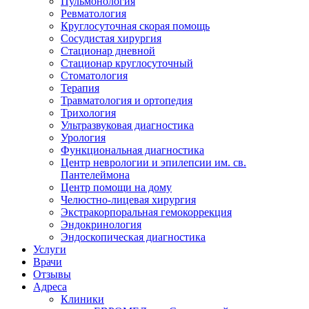
Пульмонология
Ревматология
Круглосуточная скорая помощь
Сосудистая хирургия
Стационар дневной
Стационар круглосуточный
Стоматология
Терапия
Травматология и ортопедия
Трихология
Ультразвуковая диагностика
Урология
Функциональная диагностика
Центр неврологии и эпилепсии им. св.
Пантелеймона
Центр помощи на дому
Челюстно-лицевая хирургия
Экстракорпоральная гемокоррекция
Эндокринология
Эндоскопическая диагностика
Услуги
Врачи
Отзывы
Адреса
Клиники