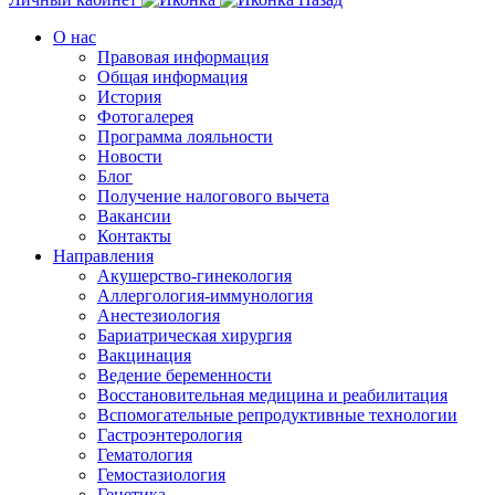
О нас
Правовая информация
Общая информация
История
Фотогалерея
Программа лояльности
Новости
Блог
Получение налогового вычета
Вакансии
Контакты
Направления
Акушерство-гинекология
Аллергология-иммунология
Анестезиология
Бариатрическая хирургия
Вакцинация
Ведение беременности
Восстановительная медицина и реабилитация
Вспомогательные репродуктивные технологии
Гастроэнтерология
Гематология
Гемостазиология
Генетика