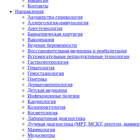
Вакансии
Контакты
Направления
Акушерство-гинекология
Аллергология-иммунология
Анестезиология
Бариатрическая хирургия
Вакцинация
Ведение беременности
Восстановительная медицина и реабилитация
Вспомогательные репродуктивные технологии
Гастроэнтерология
Гематология
Гемостазиология
Генетика
Дерматовенерология
Детская медицина
Инфекционные болезни
Кардиология
Колопроктология
Косметология
Лабораторная диагностика
Лучевая диагностика (МРТ, МСКТ, рентген, маммо
Маммология
Медосмотры