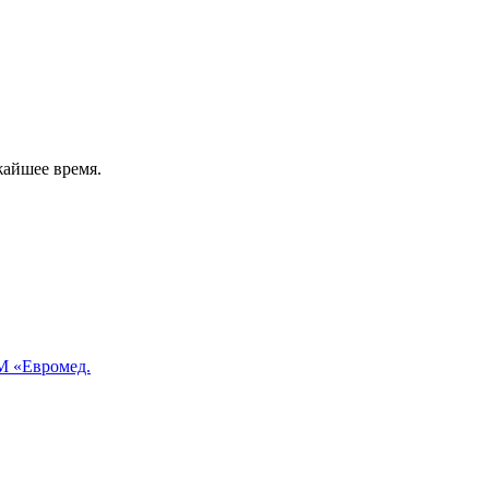
жайшее время.
 «Евромед.