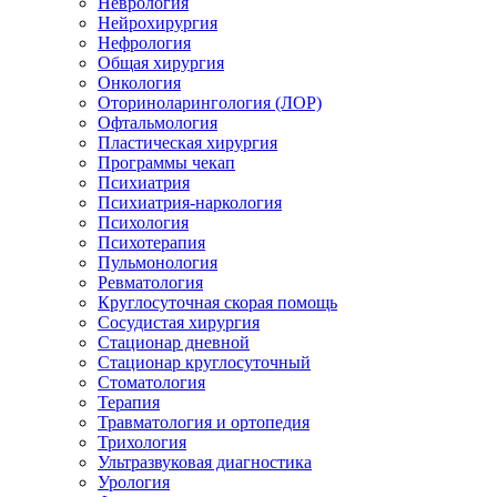
Неврология
Нейрохирургия
Нефрология
Общая хирургия
Онкология
Оториноларингология (ЛОР)
Офтальмология
Пластическая хирургия
Программы чекап
Психиатрия
Психиатрия-наркология
Психология
Психотерапия
Пульмонология
Ревматология
Круглосуточная скорая помощь
Сосудистая хирургия
Стационар дневной
Стационар круглосуточный
Стоматология
Терапия
Травматология и ортопедия
Трихология
Ультразвуковая диагностика
Урология