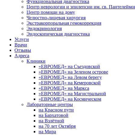
Функциональная диагностика
Центр неврологии и эпилепсии им. св. Пантелеймо
Центр помощи на дому
Челюстно-лицевая хирургия
Экстракорпоральная гемокоррекция
Эндокринология
Эндоскопическая диагностика
Услуги
Врачи
Отзывы
Адреса
Клиники
«ЕВРОМЕД» на Съездовской
«ЕВРОМЕД» на Зеленом острове
«ЕВРОМЕД» на Левом берегу
«ЕВРОМЕД» на Кемеровской
«ЕВРОМЕД» на Маркса
«ЕВРОМЕД» на Магистральной
«ЕВРОМЕД» на Космическом
Лабораторные центры
на Красном пути
на Бархатовой
на Взлётной
на 70 лет Октября
на Мира