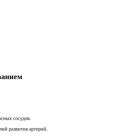
ванием
осных сосудов.
лий развития артерий.