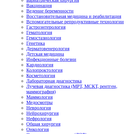
Бариатрическая хирургия
Вакцинация
Ведение беременности
Восстановительная медицина и реабилитация
Вспомогательные репродуктивные технологии
Гастроэнтерология
Гематология
Гемостазиология
Генетика
Дерматовенерология
Детская медицина
Инфекционные болезни
Кардиология
Колопроктология
Косметология
Лабораторная диагностика
Лучевая диагностика (МРТ, МСКТ, рентген,
маммография)
Маммология
Медосмотры
Неврология
Нейрохирургия
Нефрология
Общая хирургия
Онкология