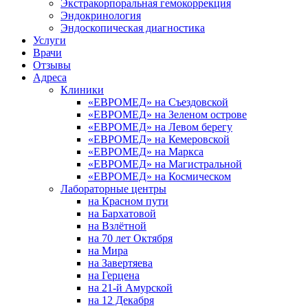
Экстракорпоральная гемокоррекция
Эндокринология
Эндоскопическая диагностика
Услуги
Врачи
Отзывы
Адреса
Клиники
«ЕВРОМЕД» на Съездовской
«ЕВРОМЕД» на Зеленом острове
«ЕВРОМЕД» на Левом берегу
«ЕВРОМЕД» на Кемеровской
«ЕВРОМЕД» на Маркса
«ЕВРОМЕД» на Магистральной
«ЕВРОМЕД» на Космическом
Лабораторные центры
на Красном пути
на Бархатовой
на Взлётной
на 70 лет Октября
на Мира
на Завертяева
на Герцена
на 21-й Амурской
на 12 Декабря