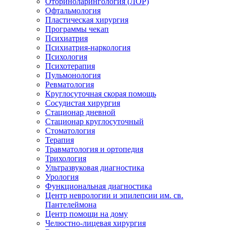
Оториноларингология (ЛОР)
Офтальмология
Пластическая хирургия
Программы чекап
Психиатрия
Психиатрия-наркология
Психология
Психотерапия
Пульмонология
Ревматология
Круглосуточная скорая помощь
Сосудистая хирургия
Стационар дневной
Стационар круглосуточный
Стоматология
Терапия
Травматология и ортопедия
Трихология
Ультразвуковая диагностика
Урология
Функциональная диагностика
Центр неврологии и эпилепсии им. св.
Пантелеймона
Центр помощи на дому
Челюстно-лицевая хирургия