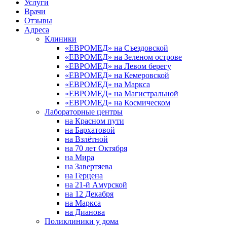
Услуги
Врачи
Отзывы
Адреса
Клиники
«ЕВРОМЕД» на Съездовской
«ЕВРОМЕД» на Зеленом острове
«ЕВРОМЕД» на Левом берегу
«ЕВРОМЕД» на Кемеровской
«ЕВРОМЕД» на Маркса
«ЕВРОМЕД» на Магистральной
«ЕВРОМЕД» на Космическом
Лабораторные центры
на Красном пути
на Бархатовой
на Взлётной
на 70 лет Октября
на Мира
на Завертяева
на Герцена
на 21-й Амурской
на 12 Декабря
на Маркса
на Дианова
Поликлиники у дома