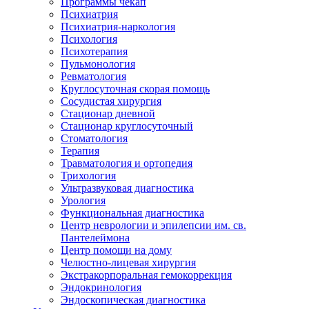
Программы чекап
Психиатрия
Психиатрия-наркология
Психология
Психотерапия
Пульмонология
Ревматология
Круглосуточная скорая помощь
Сосудистая хирургия
Стационар дневной
Стационар круглосуточный
Стоматология
Терапия
Травматология и ортопедия
Трихология
Ультразвуковая диагностика
Урология
Функциональная диагностика
Центр неврологии и эпилепсии им. св.
Пантелеймона
Центр помощи на дому
Челюстно-лицевая хирургия
Экстракорпоральная гемокоррекция
Эндокринология
Эндоскопическая диагностика