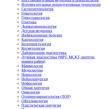
Восстановительная медицина и реабилитация
Вспомогательные репродуктивные технологии
Гастроэнтерология
Гематология
Гемостазиология
Генетика
Дерматовенерология
Детская медицина
Инфекционные болезни
Кардиология
Колопроктология
Косметология
Лабораторная диагностика
Лучевая диагностика (МРТ, МСКТ, рентген,
маммография)
Маммология
Медосмотры
Неврология
Нейрохирургия
Нефрология
Общая хирургия
Онкология
Оториноларингология (ЛОР)
Офтальмология
Пластическая хирургия