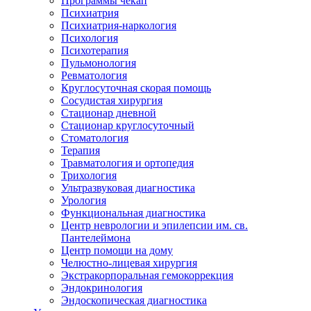
Программы чекап
Психиатрия
Психиатрия-наркология
Психология
Психотерапия
Пульмонология
Ревматология
Круглосуточная скорая помощь
Сосудистая хирургия
Стационар дневной
Стационар круглосуточный
Стоматология
Терапия
Травматология и ортопедия
Трихология
Ультразвуковая диагностика
Урология
Функциональная диагностика
Центр неврологии и эпилепсии им. св.
Пантелеймона
Центр помощи на дому
Челюстно-лицевая хирургия
Экстракорпоральная гемокоррекция
Эндокринология
Эндоскопическая диагностика