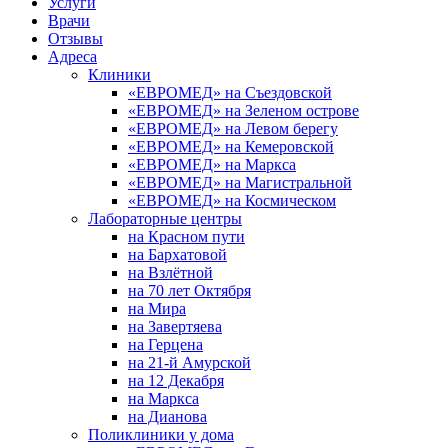
Услуги
Врачи
Отзывы
Адреса
Клиники
«ЕВРОМЕД» на Съездовской
«ЕВРОМЕД» на Зеленом острове
«ЕВРОМЕД» на Левом берегу
«ЕВРОМЕД» на Кемеровской
«ЕВРОМЕД» на Маркса
«ЕВРОМЕД» на Магистральной
«ЕВРОМЕД» на Космическом
Лабораторные центры
на Красном пути
на Бархатовой
на Взлётной
на 70 лет Октября
на Мира
на Завертяева
на Герцена
на 21-й Амурской
на 12 Декабря
на Маркса
на Дианова
Поликлиники у дома