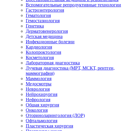
Вспомогательные репродуктивные технологии
Гастроэнтерология
Гематология
Гемостазиология
Генетика
Дерматовенерология
Детская медицина
Инфекционные болезни
Кардиология
Колопроктология
Косметология
Лабораторная диагностика
Лучевая диагностика (МРТ, МСКТ, рентген,
маммография)
Маммология
Медосмотры
Неврология
Нейрохирургия
Нефрология
Общая хирургия
Онкология
Оториноларингология (ЛОР)
Офтальмология
Пластическая хирургия