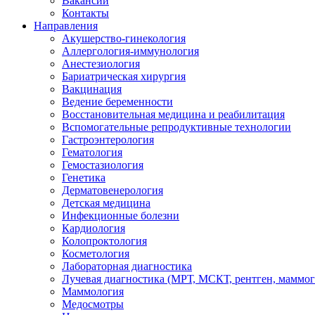
Вакансии
Контакты
Направления
Акушерство-гинекология
Аллергология-иммунология
Анестезиология
Бариатрическая хирургия
Вакцинация
Ведение беременности
Восстановительная медицина и реабилитация
Вспомогательные репродуктивные технологии
Гастроэнтерология
Гематология
Гемостазиология
Генетика
Дерматовенерология
Детская медицина
Инфекционные болезни
Кардиология
Колопроктология
Косметология
Лабораторная диагностика
Лучевая диагностика (МРТ, МСКТ, рентген, маммо
Маммология
Медосмотры