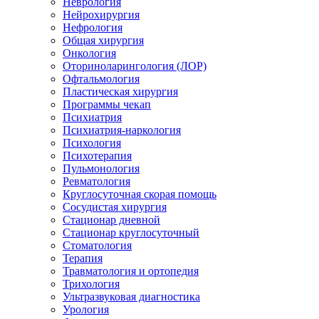
Неврология
Нейрохирургия
Нефрология
Общая хирургия
Онкология
Оториноларингология (ЛОР)
Офтальмология
Пластическая хирургия
Программы чекап
Психиатрия
Психиатрия-наркология
Психология
Психотерапия
Пульмонология
Ревматология
Круглосуточная скорая помощь
Сосудистая хирургия
Стационар дневной
Стационар круглосуточный
Стоматология
Терапия
Травматология и ортопедия
Трихология
Ультразвуковая диагностика
Урология