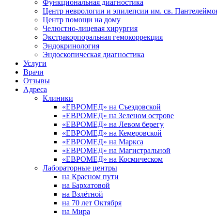
Функциональная диагностика
Центр неврологии и эпилепсии им. св. Пантелеймо
Центр помощи на дому
Челюстно-лицевая хирургия
Экстракорпоральная гемокоррекция
Эндокринология
Эндоскопическая диагностика
Услуги
Врачи
Отзывы
Адреса
Клиники
«ЕВРОМЕД» на Съездовской
«ЕВРОМЕД» на Зеленом острове
«ЕВРОМЕД» на Левом берегу
«ЕВРОМЕД» на Кемеровской
«ЕВРОМЕД» на Маркса
«ЕВРОМЕД» на Магистральной
«ЕВРОМЕД» на Космическом
Лабораторные центры
на Красном пути
на Бархатовой
на Взлётной
на 70 лет Октября
на Мира