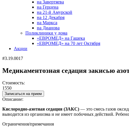
на Завертяева
на Герцена
на 21-й Амурской
на 12 Декабря
на Маркса
на Дианова
Поликлиники у дома
«ЕВРОМЕД» на Гашека
«ЕВРОМЕД» на 70 лет Октября
Акции
#3.19.0017
Медикаментозная седация закисью азота
Стоимость:
1550
Записаться на прием
Описание:
Кислородно-азотная седация (ЗАКС)
— это смесь газов оксид
выводится из организма и не имеет побочных действий. Ребено
Ограничения/примечания