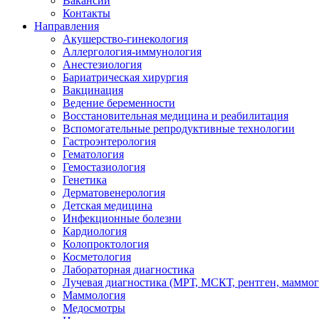
Вакансии
Контакты
Направления
Акушерство-гинекология
Аллергология-иммунология
Анестезиология
Бариатрическая хирургия
Вакцинация
Ведение беременности
Восстановительная медицина и реабилитация
Вспомогательные репродуктивные технологии
Гастроэнтерология
Гематология
Гемостазиология
Генетика
Дерматовенерология
Детская медицина
Инфекционные болезни
Кардиология
Колопроктология
Косметология
Лабораторная диагностика
Лучевая диагностика (МРТ, МСКТ, рентген, маммо
Маммология
Медосмотры