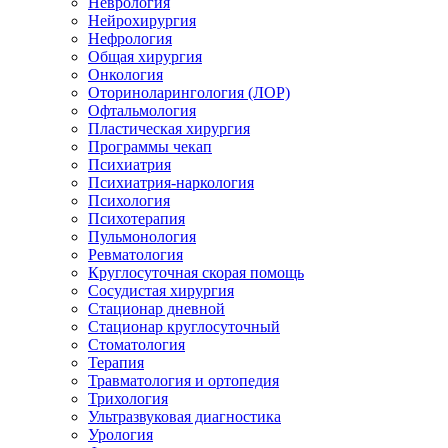
Неврология
Нейрохирургия
Нефрология
Общая хирургия
Онкология
Оториноларингология (ЛОР)
Офтальмология
Пластическая хирургия
Программы чекап
Психиатрия
Психиатрия-наркология
Психология
Психотерапия
Пульмонология
Ревматология
Круглосуточная скорая помощь
Сосудистая хирургия
Стационар дневной
Стационар круглосуточный
Стоматология
Терапия
Травматология и ортопедия
Трихология
Ультразвуковая диагностика
Урология