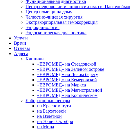
Функциональная диагностика
Центр неврологии и эпилепсии им. св. Пантелеймо
Центр помощи на дому
Челюстно-лицевая хирургия
Экстракорпоральная гемокоррекция
Эндокринология
Эндоскопическая диагностика
Услуги
Врачи
Отзывы
Адреса
Клиники
«ЕВРОМЕД» на Съездовской
«ЕВРОМЕД» на Зеленом острове
«ЕВРОМЕД» на Левом берегу
«ЕВРОМЕД» на Кемеровской
«ЕВРОМЕД» на Маркса
«ЕВРОМЕД» на Магистральной
«ЕВРОМЕД» на Космическом
Лабораторные центры
на Красном пути
на Бархатовой
на Взлётной
на 70 лет Октября
на Мира