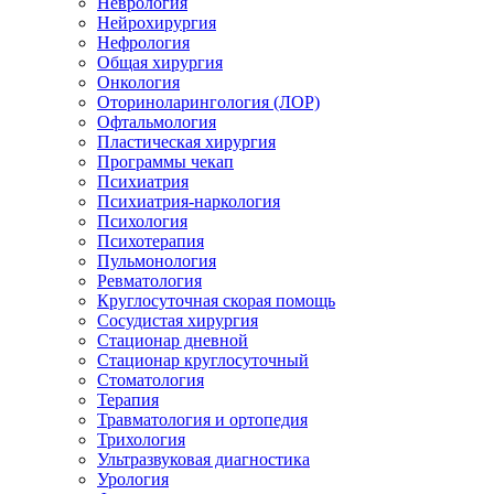
Неврология
Нейрохирургия
Нефрология
Общая хирургия
Онкология
Оториноларингология (ЛОР)
Офтальмология
Пластическая хирургия
Программы чекап
Психиатрия
Психиатрия-наркология
Психология
Психотерапия
Пульмонология
Ревматология
Круглосуточная скорая помощь
Сосудистая хирургия
Стационар дневной
Стационар круглосуточный
Стоматология
Терапия
Травматология и ортопедия
Трихология
Ультразвуковая диагностика
Урология