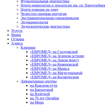
Функциональная диагностика
Центр неврологии и эпилепсии им. св. Пантелеймо
Центр помощи на дому
Челюстно-лицевая хирургия
Экстракорпоральная гемокоррекция
Эндокринология
Эндоскопическая диагностика
Услуги
Врачи
Отзывы
Адреса
Клиники
«ЕВРОМЕД» на Съездовской
«ЕВРОМЕД» на Зеленом острове
«ЕВРОМЕД» на Левом берегу
«ЕВРОМЕД» на Кемеровской
«ЕВРОМЕД» на Маркса
«ЕВРОМЕД» на Магистральной
«ЕВРОМЕД» на Космическом
Лабораторные центры
на Красном пути
на Бархатовой
на Взлётной
на 70 лет Октября
на Мира