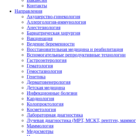
Вакансии
Контакты
Направления
Акушерство-гинекология
Аллергология-иммунология
Анестезиология
Бариатрическая хирургия
Вакцинация
Ведение беременности
Восстановительная медицина и реабилитация
Вспомогательные репродуктивные технологии
Гастроэнтерология
Гематология
Гемостазиология
Генетика
Дерматовенерология
Детская медицина
Инфекционные болезни
Кардиология
Колопроктология
Косметология
Лабораторная диагностика
Лучевая диагностика (МРТ, МСКТ, рентген, маммо
Маммология
Медосмотры