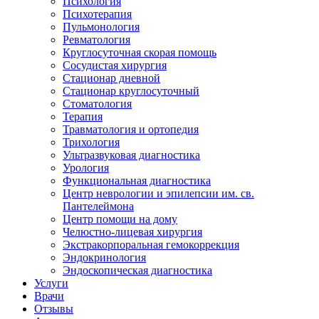
Психология
Психотерапия
Пульмонология
Ревматология
Круглосуточная скорая помощь
Сосудистая хирургия
Стационар дневной
Стационар круглосуточный
Стоматология
Терапия
Травматология и ортопедия
Трихология
Ультразвуковая диагностика
Урология
Функциональная диагностика
Центр неврологии и эпилепсии им. св.
Пантелеймона
Центр помощи на дому
Челюстно-лицевая хирургия
Экстракорпоральная гемокоррекция
Эндокринология
Эндоскопическая диагностика
Услуги
Врачи
Отзывы