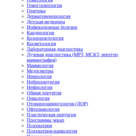
Гемостазиология
Генетика
Дерматовенерология
Детская медицина
Инфекционные болезни
Кардиология
Колопроктология
Косметология
Лабораторная диагностика
Лучевая диагностика (МРТ, МСКТ, рентген,
маммография)
Маммология
Медосмотры
Неврология
Нейрохирургия
Нефрология
Общая хирургия
Онкология
Оториноларингология (ЛОР)
Офтальмология
Пластическая хирургия
Программы чекап
Психиатрия
Психиатрия-наркология