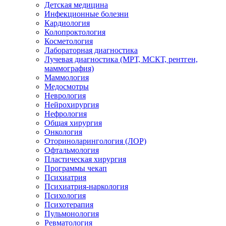
Детская медицина
Инфекционные болезни
Кардиология
Колопроктология
Косметология
Лабораторная диагностика
Лучевая диагностика (МРТ, МСКТ, рентген,
маммография)
Маммология
Медосмотры
Неврология
Нейрохирургия
Нефрология
Общая хирургия
Онкология
Оториноларингология (ЛОР)
Офтальмология
Пластическая хирургия
Программы чекап
Психиатрия
Психиатрия-наркология
Психология
Психотерапия
Пульмонология
Ревматология