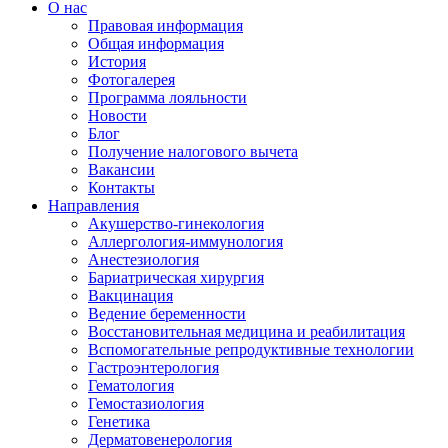
О нас
Правовая информация
Общая информация
История
Фотогалерея
Программа лояльности
Новости
Блог
Получение налогового вычета
Вакансии
Контакты
Направления
Акушерство-гинекология
Аллергология-иммунология
Анестезиология
Бариатрическая хирургия
Вакцинация
Ведение беременности
Восстановительная медицина и реабилитация
Вспомогательные репродуктивные технологии
Гастроэнтерология
Гематология
Гемостазиология
Генетика
Дерматовенерология