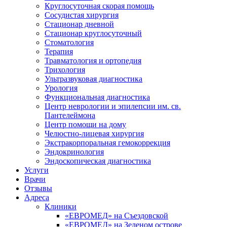
Круглосуточная скорая помощь
Сосудистая хирургия
Стационар дневной
Стационар круглосуточный
Стоматология
Терапия
Травматология и ортопедия
Трихология
Ультразвуковая диагностика
Урология
Функциональная диагностика
Центр неврологии и эпилепсии им. св.
Пантелеймона
Центр помощи на дому
Челюстно-лицевая хирургия
Экстракорпоральная гемокоррекция
Эндокринология
Эндоскопическая диагностика
Услуги
Врачи
Отзывы
Адреса
Клиники
«ЕВРОМЕД» на Съездовской
«ЕВРОМЕД» на Зеленом острове