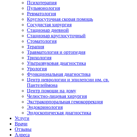
Психотерапия
Пульмонология
Ревматология
Круглосуточная скорая помощь
Сосудистая хирургия
Стационар дневной
Стационар круглосуточный
Стоматология
Терапия
Травматология и ортопедия
Трихология
Ультразвуковая диагностика
Урология
Функциональная диагностика
Центр неврологии и эпилепсии им. св.
Пантелеймона
Центр помощи на дому
Челюстно-лицевая хирургия
Экстракорпоральная гемокоррекция
Эндокринология
Эндоскопическая диагностика
Услуги
Врачи
Отзывы
Адреса