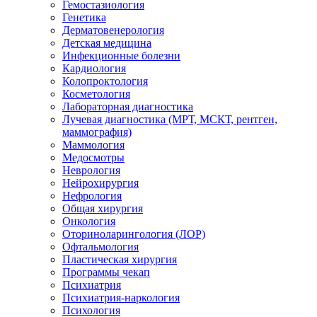
Гемостазиология
Генетика
Дерматовенерология
Детская медицина
Инфекционные болезни
Кардиология
Колопроктология
Косметология
Лабораторная диагностика
Лучевая диагностика (МРТ, МСКТ, рентген,
маммография)
Маммология
Медосмотры
Неврология
Нейрохирургия
Нефрология
Общая хирургия
Онкология
Оториноларингология (ЛОР)
Офтальмология
Пластическая хирургия
Программы чекап
Психиатрия
Психиатрия-наркология
Психология