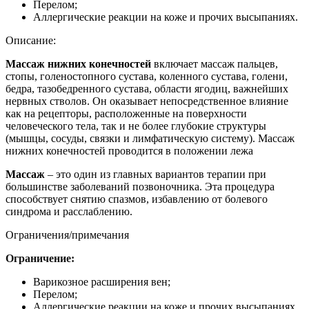
Перелом;
Аллергические реакции на коже и прочих высыпаниях.
Описание:
Массаж нижних конечностей
включает массаж пальцев,
стопы, голеностопного сустава, коленного сустава, голени,
бедра, тазобедренного сустава, области ягодиц, важнейших
нервных стволов.
Он оказывает непосредственное влияние
как на рецепторы, расположенные на поверхности
человеческого тела, так и не более глубокие структуры
(мышцы, сосуды, связки и лимфатическую систему). Массаж
нижних конечностей
проводится в положении лежа
Массаж
– это один из главных вариантов терапии при
большинстве заболеваний позвоночника. Эта процедура
способствует снятию спазмов, избавлению от болевого
синдрома и расслаблению.
Ограничения/примечания
Ограничение:
Варикозное расширения вен;
Перелом;
Аллергические реакции на коже и прочих высыпаниях.