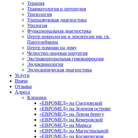
Терапия
Травматология и ортопедия
Трихология
Ультразвуковая диагностика
Урология
Функциональная диагностика
Центр неврологии и эпилепсии им. св.
Пантелеймона
Центр помощи на дому
Челюстно-лицевая хирургия
Экстракорпоральная гемокоррекция
Эндокринология
Эндоскопическая диагностика
Услуги
Врачи
Отзывы
Адреса
Клиники
«ЕВРОМЕД» на Съездовской
«ЕВРОМЕД» на Зеленом острове
«ЕВРОМЕД» на Левом берегу
«ЕВРОМЕД» на Кемеровской
«ЕВРОМЕД» на Маркса
«ЕВРОМЕД» на Магистральной
«ЕВРОМЕД» на Космическом