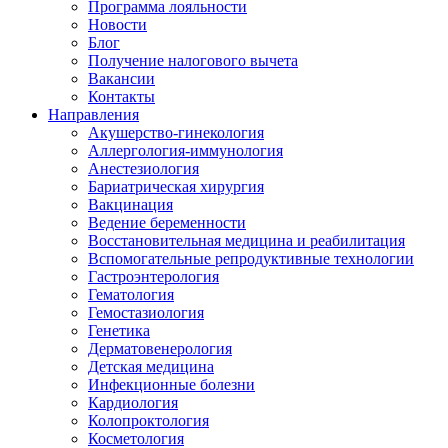
Программа лояльности
Новости
Блог
Получение налогового вычета
Вакансии
Контакты
Направления
Акушерство-гинекология
Аллергология-иммунология
Анестезиология
Бариатрическая хирургия
Вакцинация
Ведение беременности
Восстановительная медицина и реабилитация
Вспомогательные репродуктивные технологии
Гастроэнтерология
Гематология
Гемостазиология
Генетика
Дерматовенерология
Детская медицина
Инфекционные болезни
Кардиология
Колопроктология
Косметология