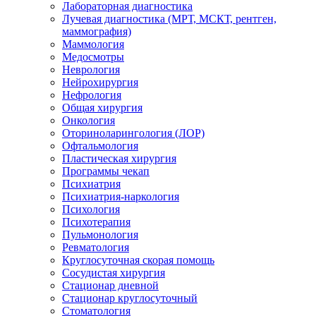
Лабораторная диагностика
Лучевая диагностика (МРТ, МСКТ, рентген,
маммография)
Маммология
Медосмотры
Неврология
Нейрохирургия
Нефрология
Общая хирургия
Онкология
Оториноларингология (ЛОР)
Офтальмология
Пластическая хирургия
Программы чекап
Психиатрия
Психиатрия-наркология
Психология
Психотерапия
Пульмонология
Ревматология
Круглосуточная скорая помощь
Сосудистая хирургия
Стационар дневной
Стационар круглосуточный
Стоматология