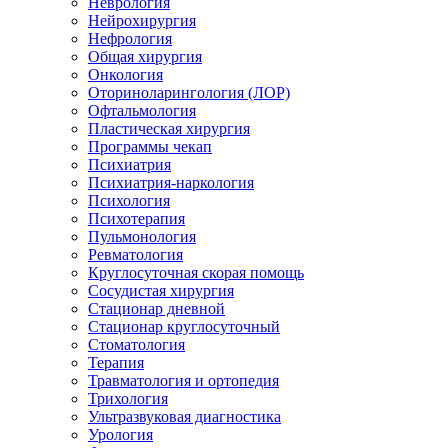
Неврология
Нейрохирургия
Нефрология
Общая хирургия
Онкология
Оториноларингология (ЛОР)
Офтальмология
Пластическая хирургия
Программы чекап
Психиатрия
Психиатрия-наркология
Психология
Психотерапия
Пульмонология
Ревматология
Круглосуточная скорая помощь
Сосудистая хирургия
Стационар дневной
Стационар круглосуточный
Стоматология
Терапия
Травматология и ортопедия
Трихология
Ультразвуковая диагностика
Урология