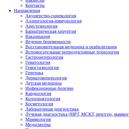
Вакансии
Контакты
Направления
Акушерство-гинекология
Аллергология-иммунология
Анестезиология
Бариатрическая хирургия
Вакцинация
Ведение беременности
Восстановительная медицина и реабилитация
Вспомогательные репродуктивные технологии
Гастроэнтерология
Гематология
Гемостазиология
Генетика
Дерматовенерология
Детская медицина
Инфекционные болезни
Кардиология
Колопроктология
Косметология
Лабораторная диагностика
Лучевая диагностика (МРТ, МСКТ, рентген, маммо
Маммология
Медосмотры