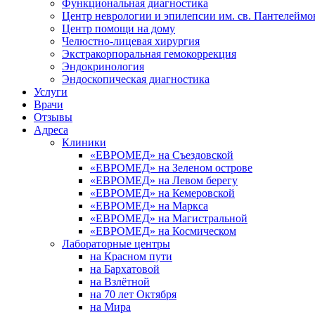
Функциональная диагностика
Центр неврологии и эпилепсии им. св. Пантелеймо
Центр помощи на дому
Челюстно-лицевая хирургия
Экстракорпоральная гемокоррекция
Эндокринология
Эндоскопическая диагностика
Услуги
Врачи
Отзывы
Адреса
Клиники
«ЕВРОМЕД» на Съездовской
«ЕВРОМЕД» на Зеленом острове
«ЕВРОМЕД» на Левом берегу
«ЕВРОМЕД» на Кемеровской
«ЕВРОМЕД» на Маркса
«ЕВРОМЕД» на Магистральной
«ЕВРОМЕД» на Космическом
Лабораторные центры
на Красном пути
на Бархатовой
на Взлётной
на 70 лет Октября
на Мира