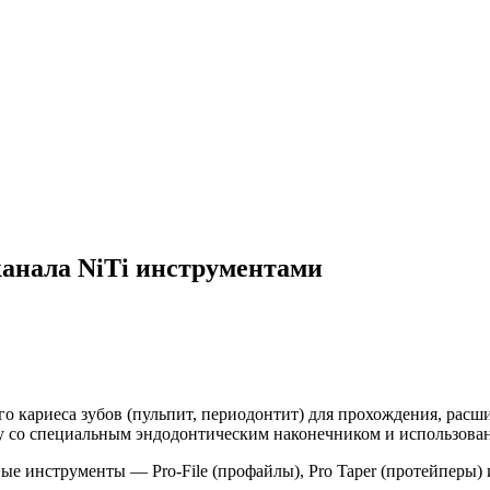
анала NiTi инструментами
о кариеса зубов (пульпит, периодонтит) для прохождения, рас
у со специальным эндодонтическим наконечником и использован
ые инструменты — Pro-File (профайлы), Pro Taper (протейпер