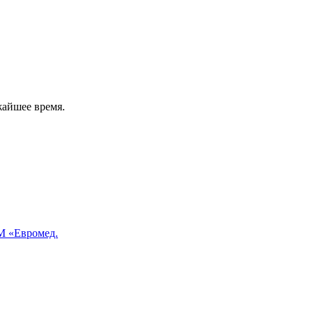
жайшее время.
 «Евромед.