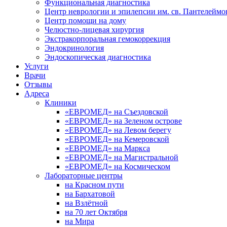
Функциональная диагностика
Центр неврологии и эпилепсии им. св. Пантелеймо
Центр помощи на дому
Челюстно-лицевая хирургия
Экстракорпоральная гемокоррекция
Эндокринология
Эндоскопическая диагностика
Услуги
Врачи
Отзывы
Адреса
Клиники
«ЕВРОМЕД» на Съездовской
«ЕВРОМЕД» на Зеленом острове
«ЕВРОМЕД» на Левом берегу
«ЕВРОМЕД» на Кемеровской
«ЕВРОМЕД» на Маркса
«ЕВРОМЕД» на Магистральной
«ЕВРОМЕД» на Космическом
Лабораторные центры
на Красном пути
на Бархатовой
на Взлётной
на 70 лет Октября
на Мира