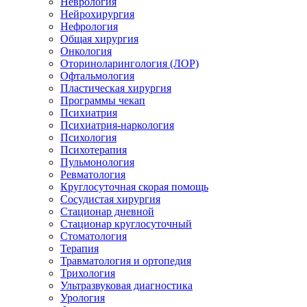
Неврология
Нейрохирургия
Нефрология
Общая хирургия
Онкология
Оториноларингология (ЛОР)
Офтальмология
Пластическая хирургия
Программы чекап
Психиатрия
Психиатрия-наркология
Психология
Психотерапия
Пульмонология
Ревматология
Круглосуточная скорая помощь
Сосудистая хирургия
Стационар дневной
Стационар круглосуточный
Стоматология
Терапия
Травматология и ортопедия
Трихология
Ультразвуковая диагностика
Урология