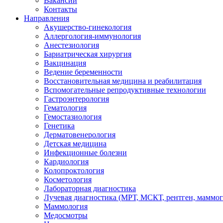
Вакансии
Контакты
Направления
Акушерство-гинекология
Аллергология-иммунология
Анестезиология
Бариатрическая хирургия
Вакцинация
Ведение беременности
Восстановительная медицина и реабилитация
Вспомогательные репродуктивные технологии
Гастроэнтерология
Гематология
Гемостазиология
Генетика
Дерматовенерология
Детская медицина
Инфекционные болезни
Кардиология
Колопроктология
Косметология
Лабораторная диагностика
Лучевая диагностика (МРТ, МСКТ, рентген, маммо
Маммология
Медосмотры