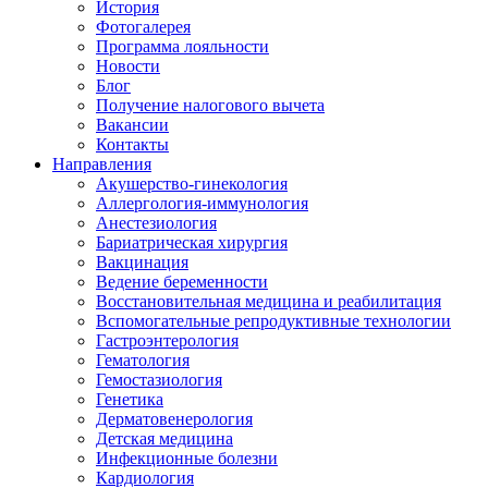
История
Фотогалерея
Программа лояльности
Новости
Блог
Получение налогового вычета
Вакансии
Контакты
Направления
Акушерство-гинекология
Аллергология-иммунология
Анестезиология
Бариатрическая хирургия
Вакцинация
Ведение беременности
Восстановительная медицина и реабилитация
Вспомогательные репродуктивные технологии
Гастроэнтерология
Гематология
Гемостазиология
Генетика
Дерматовенерология
Детская медицина
Инфекционные болезни
Кардиология