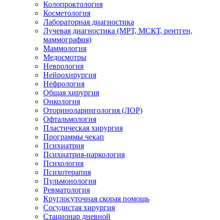
Колопроктология
Косметология
Лабораторная диагностика
Лучевая диагностика (МРТ, МСКТ, рентген,
маммография)
Маммология
Медосмотры
Неврология
Нейрохирургия
Нефрология
Общая хирургия
Онкология
Оториноларингология (ЛОР)
Офтальмология
Пластическая хирургия
Программы чекап
Психиатрия
Психиатрия-наркология
Психология
Психотерапия
Пульмонология
Ревматология
Круглосуточная скорая помощь
Сосудистая хирургия
Стационар дневной