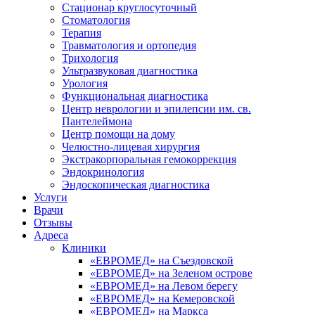
Стационар круглосуточный
Стоматология
Терапия
Травматология и ортопедия
Трихология
Ультразвуковая диагностика
Урология
Функциональная диагностика
Центр неврологии и эпилепсии им. св.
Пантелеймона
Центр помощи на дому
Челюстно-лицевая хирургия
Экстракорпоральная гемокоррекция
Эндокринология
Эндоскопическая диагностика
Услуги
Врачи
Отзывы
Адреса
Клиники
«ЕВРОМЕД» на Съездовской
«ЕВРОМЕД» на Зеленом острове
«ЕВРОМЕД» на Левом берегу
«ЕВРОМЕД» на Кемеровской
«ЕВРОМЕД» на Маркса