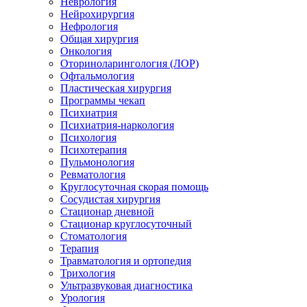
Неврология
Нейрохирургия
Нефрология
Общая хирургия
Онкология
Оториноларингология (ЛОР)
Офтальмология
Пластическая хирургия
Программы чекап
Психиатрия
Психиатрия-наркология
Психология
Психотерапия
Пульмонология
Ревматология
Круглосуточная скорая помощь
Сосудистая хирургия
Стационар дневной
Стационар круглосуточный
Стоматология
Терапия
Травматология и ортопедия
Трихология
Ультразвуковая диагностика
Урология