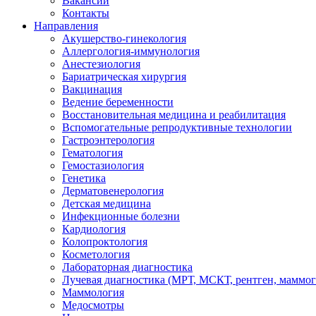
Вакансии
Контакты
Направления
Акушерство-гинекология
Аллергология-иммунология
Анестезиология
Бариатрическая хирургия
Вакцинация
Ведение беременности
Восстановительная медицина и реабилитация
Вспомогательные репродуктивные технологии
Гастроэнтерология
Гематология
Гемостазиология
Генетика
Дерматовенерология
Детская медицина
Инфекционные болезни
Кардиология
Колопроктология
Косметология
Лабораторная диагностика
Лучевая диагностика (МРТ, МСКТ, рентген, маммо
Маммология
Медосмотры