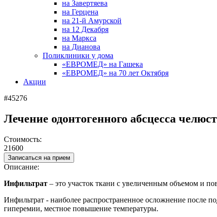
на Завертяева
на Герцена
на 21-й Амурской
на 12 Декабря
на Маркса
на Дианова
Поликлиники у дома
«ЕВРОМЕД» на Гашека
«ЕВРОМЕД» на 70 лет Октября
Акции
#45276
Лечение одонтогенного абсцесса челюс
Стоимость:
21600
Записаться на прием
Описание:
Инфильтрат
– это участок ткани с увеличенным объемом и п
Инфильтрат - наиболее распространенное осложнение после п
гиперемии, местное повышение температуры.