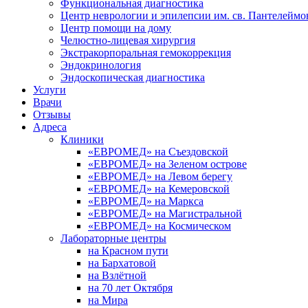
Функциональная диагностика
Центр неврологии и эпилепсии им. св. Пантелеймо
Центр помощи на дому
Челюстно-лицевая хирургия
Экстракорпоральная гемокоррекция
Эндокринология
Эндоскопическая диагностика
Услуги
Врачи
Отзывы
Адреса
Клиники
«ЕВРОМЕД» на Съездовской
«ЕВРОМЕД» на Зеленом острове
«ЕВРОМЕД» на Левом берегу
«ЕВРОМЕД» на Кемеровской
«ЕВРОМЕД» на Маркса
«ЕВРОМЕД» на Магистральной
«ЕВРОМЕД» на Космическом
Лабораторные центры
на Красном пути
на Бархатовой
на Взлётной
на 70 лет Октября
на Мира