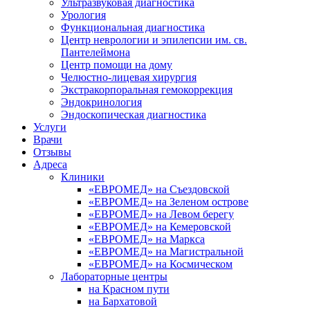
Ультразвуковая диагностика
Урология
Функциональная диагностика
Центр неврологии и эпилепсии им. св.
Пантелеймона
Центр помощи на дому
Челюстно-лицевая хирургия
Экстракорпоральная гемокоррекция
Эндокринология
Эндоскопическая диагностика
Услуги
Врачи
Отзывы
Адреса
Клиники
«ЕВРОМЕД» на Съездовской
«ЕВРОМЕД» на Зеленом острове
«ЕВРОМЕД» на Левом берегу
«ЕВРОМЕД» на Кемеровской
«ЕВРОМЕД» на Маркса
«ЕВРОМЕД» на Магистральной
«ЕВРОМЕД» на Космическом
Лабораторные центры
на Красном пути
на Бархатовой