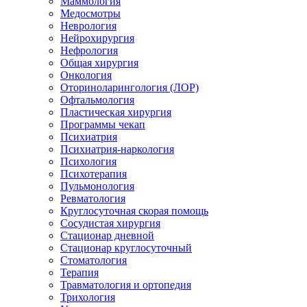
Маммология
Медосмотры
Неврология
Нейрохирургия
Нефрология
Общая хирургия
Онкология
Оториноларингология (ЛОР)
Офтальмология
Пластическая хирургия
Программы чекап
Психиатрия
Психиатрия-наркология
Психология
Психотерапия
Пульмонология
Ревматология
Круглосуточная скорая помощь
Сосудистая хирургия
Стационар дневной
Стационар круглосуточный
Стоматология
Терапия
Травматология и ортопедия
Трихология