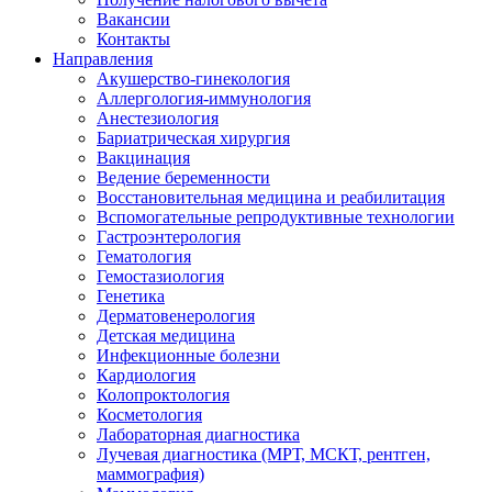
Вакансии
Контакты
Направления
Акушерство-гинекология
Аллергология-иммунология
Анестезиология
Бариатрическая хирургия
Вакцинация
Ведение беременности
Восстановительная медицина и реабилитация
Вспомогательные репродуктивные технологии
Гастроэнтерология
Гематология
Гемостазиология
Генетика
Дерматовенерология
Детская медицина
Инфекционные болезни
Кардиология
Колопроктология
Косметология
Лабораторная диагностика
Лучевая диагностика (МРТ, МСКТ, рентген,
маммография)